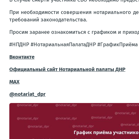
При необходимости совершения нотариального дей
требований законодательства.
Просим заранее ознакомиться с графиком и приход
#НПДНР #НотариальнаяПалатаДНР #ГрафикПриёма
Вконтакте
Официальный сайт Нотариальной палаты ДНР
MAX
@notariat_dpr