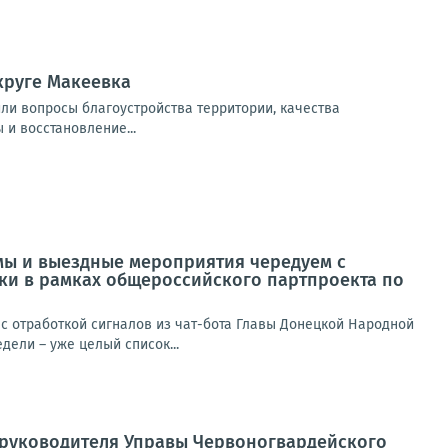
круге Макеевка
или вопросы благоустройства территории, качества
 и восстановление...
мы и выездные мероприятия чередуем с
ики в рамках общероссийского партпроекта по
 отработкой сигналов из чат-бота Главы Донецкой Народной
ели – уже целый список...
а руководителя Управы Червоногвардейского