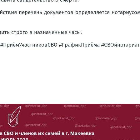
ствия перечень документов определяется нотариусом
ить строго в назначенные часы.
 #ПриёмУчастниковСВО #ГрафикПриёма #СВОйнотариат