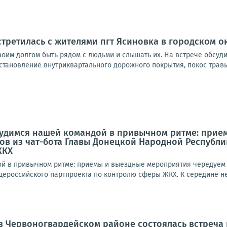
стретилась с жителями пгт Ясиновка в городском о
своим долгом быть рядом с людьми и слышать их. На встрече обсуд
становление внутриквартального дорожного покрытия, покос травы
рудимся нашей командой в привычном ритме: прие
ов из чат-бота Главы Донецкой Народной Республ
ЖКХ
й в привычном ритме: приемы и выездные мероприятия чередуем с
ероссийского партпроекта по контролю сферы ЖКХ. К середине нед
а в Червоногвардейском районе состоялась встреч