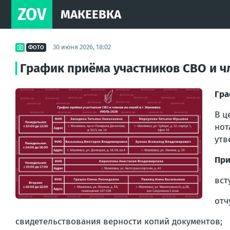
ZOV
МАКЕЕВКА
30 июня 2026, 18:02
ФОТО
График приёма участников СВО и чл
Гра
В ц
нот
утв
При
вст
отч
свидетельствования верности копий документов;