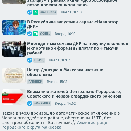
зарядку» в рамках акции «Добрососедское
лето» проекта «Школа ЖКХ»
Вчера, 16:10
МАКЕЕВКА
В Республике запустили сервис «Навигатор
ДНР»
Вчера, 16:10
ОФИЦ.
Многодетным семьям ДНР на покупку школьной
и спортивной формы выплатят по 4 тысячи
рублей
Вчера, 16:07
ОФИЦ.
Центр Донецка и Макеевка частично
обесточены
Вчера, 15:13
ПАБЛИКИ
Вниманию жителей Центрально-Городского,
Советского и Червоногвардейского районов!
Вчера, 14:52
МАКЕЕВКА
Также в 14:00 произошло автоматическое отключение в
Червоногвардейском районе, обесточены 13 ТП, без
электроснабжения п. Восточный.//
Администрация
городского округа Макеевка