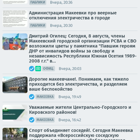
Вчера, 20:36
ПАБЛИКИ
Администрация Макеевки про веерные
отключения электричества в городе
Вчера, 20:30
ПАБЛИКИ
Дмитрий Огилец: Сегодня, 8 августа, члены
Макеевский городской организации РСВА и СВО
возложили цветы у памятника "Павшим героям
ДНР от инвалидов войны за свободу и
независимость Республики Южная Осетия 1989-
2008 г.г." в...
Вчера, 20:03
ОФИЦ.
Дорогие макеевчане!. Понимаем, как тяжело
приходится без электричества, и разделяем
ваше беспокойство
Вчера, 19:49
МАКЕЕВКА
Уважаемые жители Центрально-Городского и
Кировского районов!
Вчера, 16:42
МАКЕЕВКА
Спорт объединяет соседей!. Сегодня Макеевка
поддержала «Всероссийскую соседскую