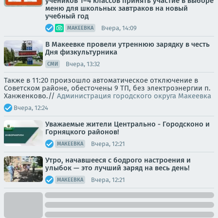
учеников 1–4 классов принять участие в выборе
меню для школьных завтраков на новый
учебный год
Вчера, 14:09
МАКЕЕВКА
В Макеевке провели утреннюю зарядку в честь
Дня физкультурника
Вчера, 13:32
СМИ
Также в 11:20 произошло автоматическое отключение в
Советском районе, обесточены 9 ТП, без электроэнергии п.
Ханженково.//
Администрация городского округа Макеевка
Вчера, 12:24
Уважаемые жители Центрально - Городсконо и
Горняцкого районов!
Вчера, 12:21
МАКЕЕВКА
Утро, начавшееся с бодрого настроения и
улыбок — это лучший заряд на весь день!
Вчера, 12:21
МАКЕЕВКА