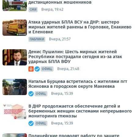
дистанционных мошенников
Вчера, 19:42
СМИ
Атака ударных БПЛА ВСУ на ДНР: шестеро
мирных жителей ранены в Горловке, Енакиево
и Еленовке
Вчера, 21:57
ПАБЛИКИ
Денис Пушилин: Шесть мирных жителей
Республики пострадали сегодня из-за атак
ударных БПЛА ВФУ
Вчера, 21:48
ОФИЦ.
Наталья Бурцева встретилась с жителями пгт
Ясиновка в городском округе Макеевка
Вчера, 15:39
ОФИЦ.
В ДНР продолжается обеспечение детей и
беременных женщин системами непрерывного
мониторинга глюкозы
Вчера, 15:39
ОФИЦ.
Полицейские проводят работу по защите