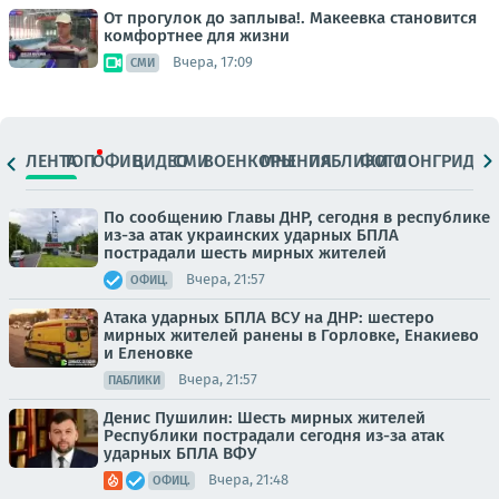
От прогулок до заплыва!. Макеевка становится
комфортнее для жизни
Вчера, 17:09
СМИ
ЛЕНТА
ТОП
ОФИЦ.
ВИДЕО
СМИ
ВОЕНКОРЫ
МНЕНИЯ
ПАБЛИКИ
ФОТО
ЛОНГРИДЫ
По сообщению Главы ДНР, сегодня в республике
из-за атак украинских ударных БПЛА
пострадали шесть мирных жителей
Вчера, 21:57
ОФИЦ.
Атака ударных БПЛА ВСУ на ДНР: шестеро
мирных жителей ранены в Горловке, Енакиево
и Еленовке
Вчера, 21:57
ПАБЛИКИ
Денис Пушилин: Шесть мирных жителей
Республики пострадали сегодня из-за атак
ударных БПЛА ВФУ
Вчера, 21:48
ОФИЦ.