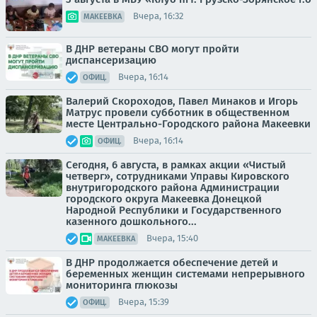
Вчера, 16:32
МАКЕЕВКА
В ДНР ветераны СВО могут пройти
диспансеризацию
Вчера, 16:14
ОФИЦ.
Валерий Скороходов, Павел Минаков и Игорь
Матрус провели субботник в общественном
месте Центрально-Городского района Макеевки
Вчера, 16:14
ОФИЦ.
Сегодня, 6 августа, в рамках акции «Чистый
четверг», сотрудниками Управы Кировского
внутригородского района Администрации
городского округа Макеевка Донецкой
Народной Республики и Государственного
казенного дошкольного...
Вчера, 15:40
МАКЕЕВКА
В ДНР продолжается обеспечение детей и
беременных женщин системами непрерывного
мониторинга глюкозы
Вчера, 15:39
ОФИЦ.