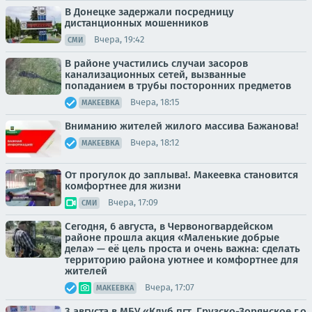
В Донецке задержали посредницу
дистанционных мошенников
Вчера, 19:42
СМИ
В районе участились случаи засоров
канализационных сетей, вызванные
попаданием в трубы посторонних предметов
Вчера, 18:15
МАКЕЕВКА
Вниманию жителей жилого массива Бажанова!
Вчера, 18:12
МАКЕЕВКА
От прогулок до заплыва!. Макеевка становится
комфортнее для жизни
Вчера, 17:09
СМИ
Сегодня, 6 августа, в Червоногвардейском
районе прошла акция «Маленькие добрые
дела» — её цель проста и очень важна: сделать
территорию района уютнее и комфортнее для
жителей
Вчера, 17:07
МАКЕЕВКА
3 августа в МБУ «Клуб пгт. Грузско-Зорянское г.о