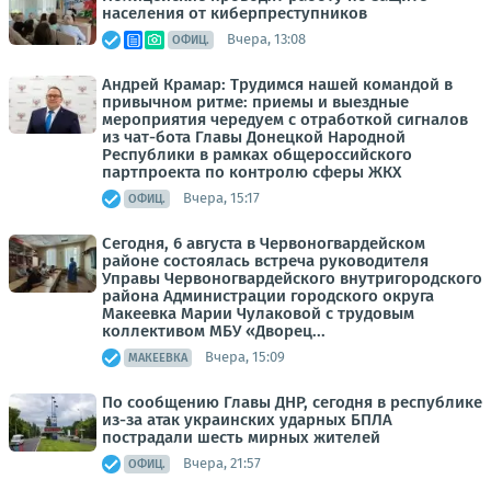
населения от киберпреступников
Вчера, 13:08
ОФИЦ.
Андрей Крамар: Трудимся нашей командой в
привычном ритме: приемы и выездные
мероприятия чередуем с отработкой сигналов
из чат-бота Главы Донецкой Народной
Республики в рамках общероссийского
партпроекта по контролю сферы ЖКХ
Вчера, 15:17
ОФИЦ.
Сегодня, 6 августа в Червоногвардейском
районе состоялась встреча руководителя
Управы Червоногвардейского внутригородского
района Администрации городского округа
Макеевка Марии Чулаковой с трудовым
коллективом МБУ «Дворец...
Вчера, 15:09
МАКЕЕВКА
По сообщению Главы ДНР, сегодня в республике
из-за атак украинских ударных БПЛА
пострадали шесть мирных жителей
Вчера, 21:57
ОФИЦ.