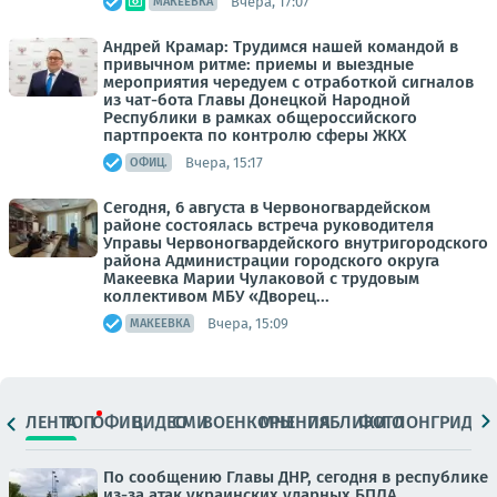
Вчера, 17:07
МАКЕЕВКА
Андрей Крамар: Трудимся нашей командой в
привычном ритме: приемы и выездные
мероприятия чередуем с отработкой сигналов
из чат-бота Главы Донецкой Народной
Республики в рамках общероссийского
партпроекта по контролю сферы ЖКХ
Вчера, 15:17
ОФИЦ.
Сегодня, 6 августа в Червоногвардейском
районе состоялась встреча руководителя
Управы Червоногвардейского внутригородского
района Администрации городского округа
Макеевка Марии Чулаковой с трудовым
коллективом МБУ «Дворец...
Вчера, 15:09
МАКЕЕВКА
ЛЕНТА
ТОП
ОФИЦ.
ВИДЕО
СМИ
ВОЕНКОРЫ
МНЕНИЯ
ПАБЛИКИ
ФОТО
ЛОНГРИДЫ
По сообщению Главы ДНР, сегодня в республике
из-за атак украинских ударных БПЛА