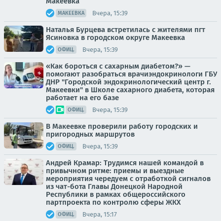
Макеевка
Вчера, 15:39
МАКЕЕВКА
Наталья Бурцева встретилась с жителями пгт
Ясиновка в городском округе Макеевка
Вчера, 15:39
ОФИЦ.
«Как бороться с сахарным диабетом?» —
помогают разобраться врачиэндокринологи ГБУ
ДНР "Городской эндокринологический центр г.
Макеевки" в Школе сахарного диабета, которая
работает на его базе
Вчера, 15:39
ОФИЦ.
В Макеевке проверили работу городских и
пригородных маршрутов
Вчера, 15:39
ОФИЦ.
Андрей Крамар: Трудимся нашей командой в
привычном ритме: приемы и выездные
мероприятия чередуем с отработкой сигналов
из чат-бота Главы Донецкой Народной
Республики в рамках общероссийского
партпроекта по контролю сферы ЖКХ
Вчера, 15:17
ОФИЦ.