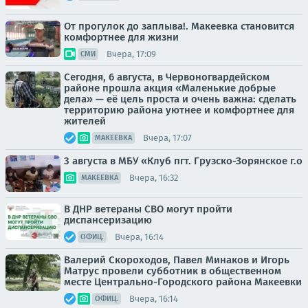
От прогулок до заплыва!. Макеевка становится
комфортнее для жизни
Вчера, 17:09
СМИ
Сегодня, 6 августа, в Червоногвардейском
районе прошла акция «Маленькие добрые
дела» — её цель проста и очень важна: сделать
территорию района уютнее и комфортнее для
жителей
Вчера, 17:07
МАКЕЕВКА
3 августа в МБУ «Клуб пгт. Грузско-Зорянское г.о
Вчера, 16:32
МАКЕЕВКА
В ДНР ветераны СВО могут пройти
диспансеризацию
Вчера, 16:14
ОФИЦ.
Валерий Скороходов, Павел Минаков и Игорь
Матрус провели субботник в общественном
месте Центрально-Городского района Макеевки
Вчера, 16:14
ОФИЦ.