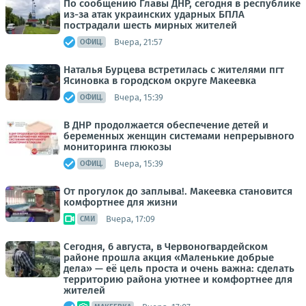
По сообщению Главы ДНР, сегодня в республике
из-за атак украинских ударных БПЛА
пострадали шесть мирных жителей
Вчера, 21:57
ОФИЦ.
Наталья Бурцева встретилась с жителями пгт
Ясиновка в городском округе Макеевка
Вчера, 15:39
ОФИЦ.
В ДНР продолжается обеспечение детей и
беременных женщин системами непрерывного
мониторинга глюкозы
Вчера, 15:39
ОФИЦ.
От прогулок до заплыва!. Макеевка становится
комфортнее для жизни
Вчера, 17:09
СМИ
Сегодня, 6 августа, в Червоногвардейском
районе прошла акция «Маленькие добрые
дела» — её цель проста и очень важна: сделать
территорию района уютнее и комфортнее для
жителей