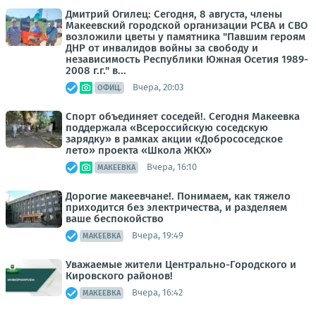
Дмитрий Огилец: Сегодня, 8 августа, члены
Макеевский городской организации РСВА и СВО
возложили цветы у памятника "Павшим героям
ДНР от инвалидов войны за свободу и
независимость Республики Южная Осетия 1989-
2008 г.г." в...
Вчера, 20:03
ОФИЦ.
Спорт объединяет соседей!. Сегодня Макеевка
поддержала «Всероссийскую соседскую
зарядку» в рамках акции «Добрососедское
лето» проекта «Школа ЖКХ»
Вчера, 16:10
МАКЕЕВКА
Дорогие макеевчане!. Понимаем, как тяжело
приходится без электричества, и разделяем
ваше беспокойство
Вчера, 19:49
МАКЕЕВКА
Уважаемые жители Центрально-Городского и
Кировского районов!
Вчера, 16:42
МАКЕЕВКА