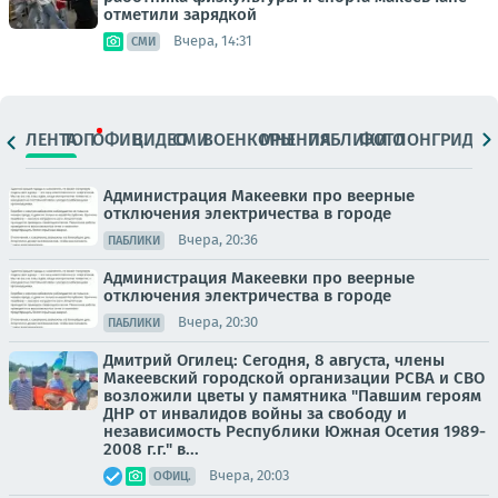
отметили зарядкой
Вчера, 14:31
СМИ
ЛЕНТА
ТОП
ОФИЦ.
ВИДЕО
СМИ
ВОЕНКОРЫ
МНЕНИЯ
ПАБЛИКИ
ФОТО
ЛОНГРИДЫ
Администрация Макеевки про веерные
отключения электричества в городе
Вчера, 20:36
ПАБЛИКИ
Администрация Макеевки про веерные
отключения электричества в городе
Вчера, 20:30
ПАБЛИКИ
Дмитрий Огилец: Сегодня, 8 августа, члены
Макеевский городской организации РСВА и СВО
возложили цветы у памятника "Павшим героям
ДНР от инвалидов войны за свободу и
независимость Республики Южная Осетия 1989-
2008 г.г." в...
Вчера, 20:03
ОФИЦ.