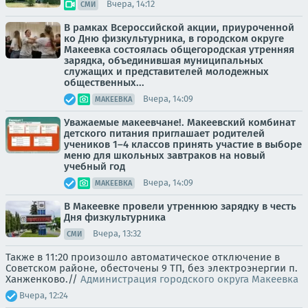
Вчера, 14:12
СМИ
В рамках Всероссийской акции, приуроченной
ко Дню физкультурника, в городском округе
Макеевка состоялась общегородская утренняя
зарядка, объединившая муниципальных
служащих и представителей молодежных
общественных...
Вчера, 14:09
МАКЕЕВКА
Уважаемые макеевчане!. Макеевский комбинат
детского питания приглашает родителей
учеников 1–4 классов принять участие в выборе
меню для школьных завтраков на новый
учебный год
Вчера, 14:09
МАКЕЕВКА
В Макеевке провели утреннюю зарядку в честь
Дня физкультурника
Вчера, 13:32
СМИ
Также в 11:20 произошло автоматическое отключение в
Советском районе, обесточены 9 ТП, без электроэнергии п.
Ханженково.//
Администрация городского округа Макеевка
Вчера, 12:24