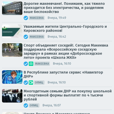
Дорогие макеевчане!. Понимаем, как тяжело
приходится без электричества, и разделяем
ваше беспокойство
Вчера, 19:49
МАКЕЕВКА
Уважаемые жители Центрально-Городского и
Кировского районов!
Вчера, 16:42
МАКЕЕВКА
Спорт объединяет соседей!. Сегодня Макеевка
поддержала «Всероссийскую соседскую
зарядку» в рамках акции «Добрососедское
лето» проекта «Школа ЖКХ»
Вчера, 16:10
МАКЕЕВКА
В Республике запустили сервис «Навигатор
ДНР»
Вчера, 16:10
ОФИЦ.
Многодетным семьям ДНР на покупку школьной
и спортивной формы выплатят по 4 тысячи
рублей
Вчера, 16:07
ОФИЦ.
Центр Донецка и Макеевка частично