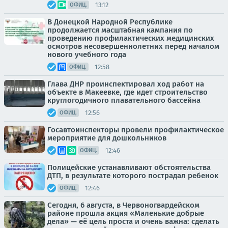
13:12
ОФИЦ.
В Донецкой Народной Республике
продолжается масштабная кампания по
проведению профилактических медицинских
осмотров несовершеннолетних перед началом
нового учебного года
12:58
ОФИЦ.
Глава ДНР проинспектировал ход работ на
объекте в Макеевке, где идет строительство
круглогодичного плавательного бассейна
12:56
ОФИЦ.
Госавтоинспекторы провели профилактическое
мероприятие для дошкольников
12:46
ОФИЦ.
Полицейские устанавливают обстоятельства
ДТП, в результате которого пострадал ребенок
12:46
ОФИЦ.
Сегодня, 6 августа, в Червоногвардейском
районе прошла акция «Маленькие добрые
дела» — её цель проста и очень важна: сделать