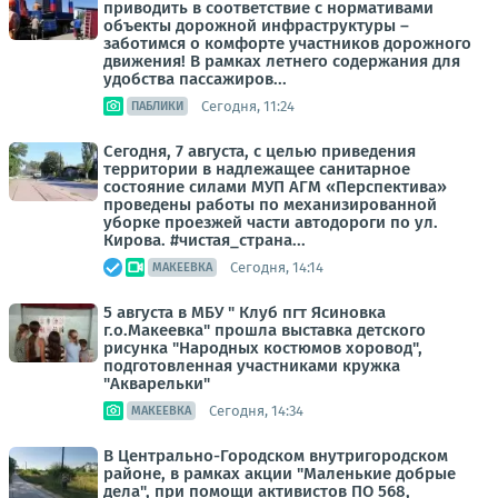
приводить в соответствие с нормативами
объекты дорожной инфраструктуры –
заботимся о комфорте участников дорожного
движения! В рамках летнего содержания для
удобства пассажиров...
Сегодня, 11:24
ПАБЛИКИ
Сегодня, 7 августа, с целью приведения
территории в надлежащее санитарное
состояние силами МУП АГМ «Перспектива»
проведены работы по механизированной
уборке проезжей части автодороги по ул.
Кирова. #чистая_страна...
Сегодня, 14:14
МАКЕЕВКА
5 августа в МБУ " Клуб пгт Ясиновка
г.о.Макеевка" прошла выставка детского
рисунка "Народных костюмов хоровод",
подготовленная участниками кружка
"Акварельки"
Сегодня, 14:34
МАКЕЕВКА
В Центрально-Городском внутригородском
районе, в рамках акции "Маленькие добрые
дела", при помощи активистов ПО 568,