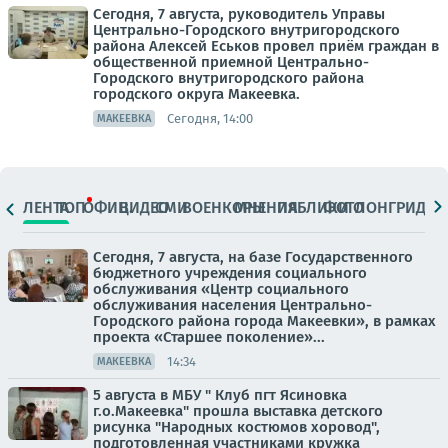
Сегодня, 7 августа, руководитель Управы
Центрально-Городского внутригородского
района Алексей Еськов провел приём граждан в
общественной приемной Центрально-
Городского внутригородского района
городского округа Макеевка.
Сегодня, 14:00
МАКЕЕВКА
ЛЕНТА
ТОП
ОФИЦ.
ВИДЕО
СМИ
ВОЕНКОРЫ
МНЕНИЯ
ПАБЛИКИ
ФОТО
ЛОНГРИДЫ
Сегодня, 7 августа, на базе Государственного
бюджетного учреждения социального
обслуживания «Центр социального
обслуживания населения Центрально-
Городского района города Макеевки», в рамках
проекта «Старшее поколение»...
14:34
МАКЕЕВКА
5 августа в МБУ " Клуб пгт Ясиновка
г.о.Макеевка" прошла выставка детского
рисунка "Народных костюмов хоровод",
подготовленная участниками кружка