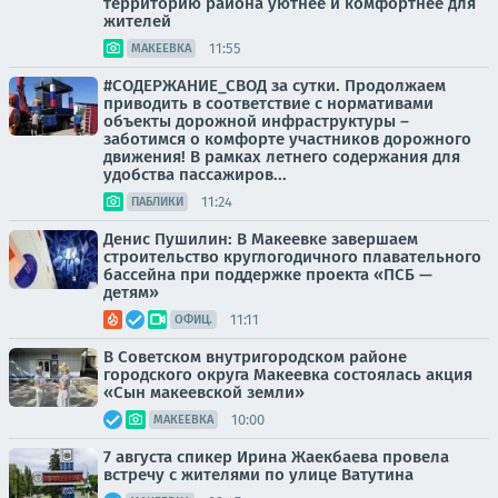
территорию района уютнее и комфортнее для
жителей
11:55
МАКЕЕВКА
#СОДЕРЖАНИЕ_СВОД за сутки. Продолжаем
приводить в соответствие с нормативами
объекты дорожной инфраструктуры –
заботимся о комфорте участников дорожного
движения! В рамках летнего содержания для
удобства пассажиров...
11:24
ПАБЛИКИ
Денис Пушилин: В Макеевке завершаем
строительство круглогодичного плавательного
бассейна при поддержке проекта «ПСБ —
детям»
11:11
ОФИЦ.
В Советском внутригородском районе
городского округа Макеевка состоялась акция
«Сын макеевской земли»
10:00
МАКЕЕВКА
7 августа спикер Ирина Жаекбаева провела
встречу с жителями по улице Ватутина