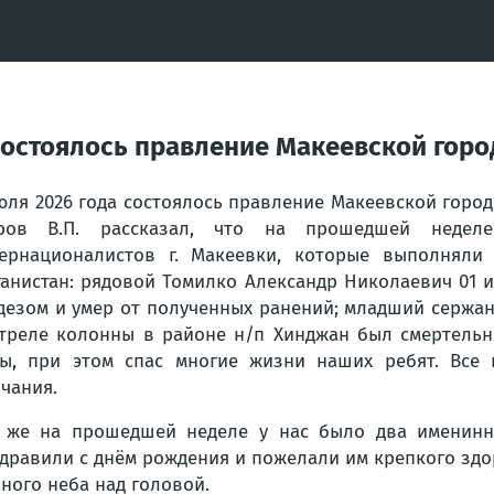
 состоялось правление Макеевской гор
юля 2026 года состоялось правление Макеевской горо
ров В.П. рассказал, что на прошедшей недел
ернационалистов г. Макеевки, которые выполняли
анистан: рядовой Томилко Александр Николаевич 01 
дезом и умер от полученных ранений; младший сержа
треле колонны в районе н/п Хинджан был смертельн
ы, при этом спас многие жизни наших ребят. Все 
чания.
 же на прошедшей неделе у нас было два именинни
дравили с днём рождения и пожелали им крепкого здор
ного неба над головой.