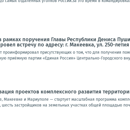
о самых отдалённых уголков России.За это время в командировках
а в рамках поручения Главы Республики Дениса Пуш
ровел встречу по адресу: г. Макеевка, ул. 250-летия
ат проинформировал присутствующих о том, что для получения по
ную приёмную партии «Единая Россия» Центрально-Городского внут
зация проектов комплексного развития территори
е, Макеевке и Мариуполе — стартует масштабная программа компл
шесть застройщиков на земельных участках общей площадью почти 