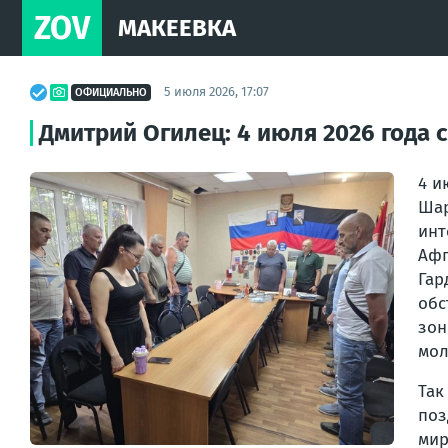
ZOV
МАКЕЕВКА
5 июля 2026, 17:07
ОФИЦИАЛЬНО
Дмитрий Огилец: 4 июля 2026 года
4 и
Ша
инт
Афг
Гар
обс
зон
мол
Так
поз
мир