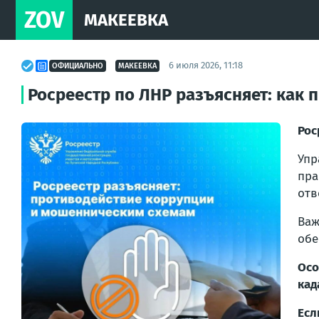
ZOV
МАКЕЕВКА
6 июля 2026, 11:18
ОФИЦИАЛЬНО
МАКЕЕВКА
Росреестр по ЛНР разъясняет: как
Рос
Упр
пр
отв
Важ
обе
Осо
кад
Есл