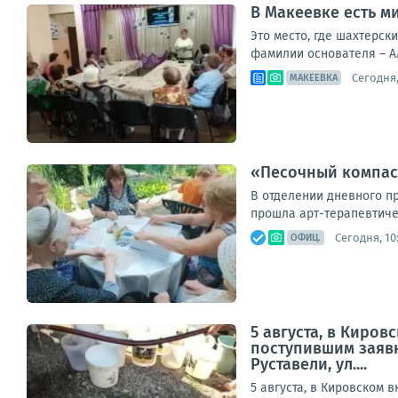
В Макеевке есть 
Это место, где шахтерск
фамилии основателя – А
Сегодня,
МАКЕЕВКА
«Песочный компас»
В отделении дневного п
прошла арт-терапевтичес
Сегодня, 10
ОФИЦ.
5 августа, в Киро
поступившим заявк
Руставели, ул....
5 августа, в Кировском