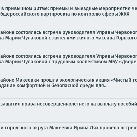
в привычном ритме: приемы и выездные мероприятия чер
общероссийского партпроекта по контролю сферы ЖКХ
 районе состоялась встреча руководителя Управы Червоно
а Марии Чулаковой с жителями жилого массива Горького в
 районе состоялась встреча руководителя Управы Червоно
а Марии Чулаковой с трудовым коллективом МБУ «Дворец
 районе Макеевки прошла экологическая акция «Чистый г
здание комфортной и безопасной среды для...
защитил права несовершеннолетнего на выплату пособий,
ции городского округа Макеевка Ирина Лях провела встре