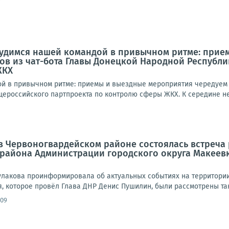
рудимся нашей командой в привычном ритме: прие
ов из чат-бота Главы Донецкой Народной Республ
ЖКХ
й в привычном ритме: приемы и выездные мероприятия чередуем с
ероссийского партпроекта по контролю сферы ЖКХ. К середине нед
а в Червоногвардейском районе состоялась встреч
 района Администрации городского округа Макеев
улакова проинформировала об актуальных событиях на территории 
 которое провёл Глава ДНР Денис Пушилин, были рассмотрены таки
:09