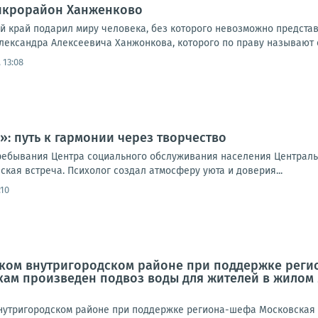
микрорайон Ханженково
ий край подарил миру человека, без которого невозможно предста
лександра Алексеевича Ханжонкова, которого по праву называют о
 13:08
: путь к гармонии через творчество
ребывания Центра социального обслуживания населения Централь
кая встреча. Психолог создал атмосферу уюта и доверия...
:10
вском внутригородском районе при поддержке рег
ам произведен подвоз воды для жителей в жилом м
 внутригородском районе при поддержке региона-шефа Московская