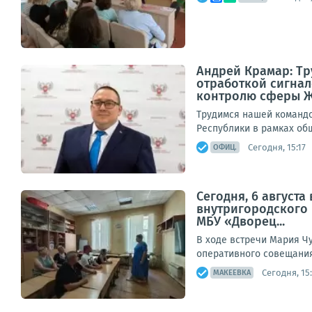
Андрей Крамар: Т
отработкой сигнал
контролю сферы 
Трудимся нашей командо
Республики в рамках общ
Сегодня, 15:17
ОФИЦ.
Сегодня, 6 август
внутригородского
МБУ «Дворец...
В ходе встречи Мария Ч
оперативного совещания,
Сегодня, 15
МАКЕЕВКА