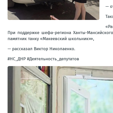
— о
Так
«Ра
При поддержке шефа-региона Ханты-Мансийского
памятник танку «Макеевский школьник»»,
— рассказал Виктор Николаенко.
#НС_ДНР #Деятельность_депутатов