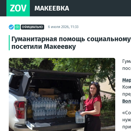
ZOV
МАКЕЕВКА
6 июля 2026, 11:33
ОФИЦИАЛЬНО
Гуманитарная помощь социальному 
посетили Макеевку
Гум
пос
Мар
Ком
пр
Во
«Со
нуж
при