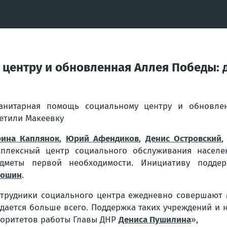
центру и обновленная Аллея Победы: 
анитарная помощь социальному центру и обновлен
етили Макеевку
ина Каплянок
,
Юрий Афендиков
,
Денис Островский
плексный центр социального обслуживания населен
едметы первой необходимости. Инициативу подде
лошин
.
трудники социального центра ежедневно совершают м
дается больше всего. Поддержка таких учреждений и
оритетов работы Главы ДНР
Дениса Пушилина
»,