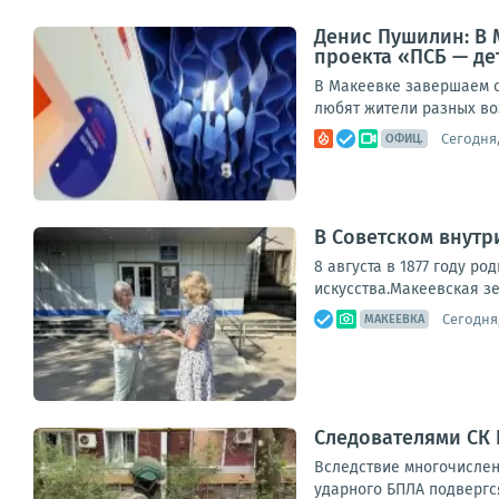
Денис Пушилин: В 
проекта «ПСБ — де
В Макеевке завершаем с
любят жители разных воз
Сегодня,
ОФИЦ.
В Советском внутр
8 августа в 1877 году р
искусства.Макеевская зе
Сегодня,
МАКЕЕВКА
Следователями СК
Вследствие многочислен
ударного БПЛА подвергся