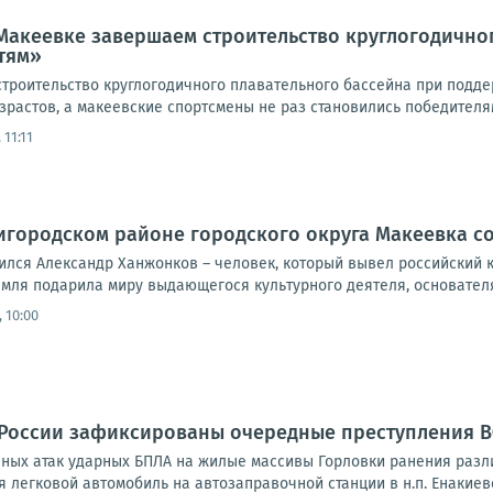
Макеевке завершаем строительство круглогодично
тям»
троительство круглогодичного плавательного бассейна при подде
растов, а макеевские спортсмены не раз становились победителям
 11:11
игородском районе городского округа Макеевка с
одился Александр Ханжонков – человек, который вывел российский
мля подарила миру выдающегося культурного деятеля, основателя 
 10:00
 России зафиксированы очередные преступления 
ных атак ударных БПЛА на жилые массивы Горловки ранения разли
 легковой автомобиль на автозаправочной станции в н.п. Енакиево 