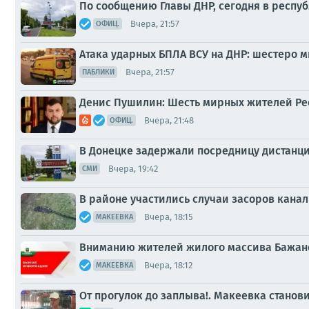
По сообщению Главы ДНР, сегодня в респу
Вчера, 21:57
ОФИЦ.
Атака ударных БПЛА ВСУ на ДНР: шестеро 
Вчера, 21:57
ПАБЛИКИ
Денис Пушилин: Шесть мирных жителей Рес
Вчера, 21:48
ОФИЦ.
В Донецке задержали посредницу дистан
Вчера, 19:42
СМИ
В районе участились случаи засоров кана
Вчера, 18:15
МАКЕЕВКА
Вниманию жителей жилого массива Бажан
Вчера, 18:12
МАКЕЕВКА
От прогулок до заплыва!. Макеевка стано