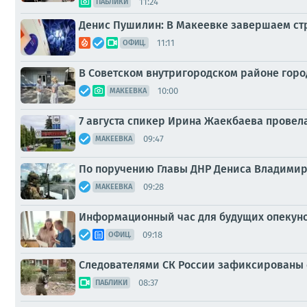
11:24
ПАБЛИКИ
Денис Пушилин: В Макеевке завершаем стр
11:11
ОФИЦ.
В Советском внутригородском районе горо
10:00
МАКЕЕВКА
7 августа спикер Ирина Жаекбаева провела
09:47
МАКЕЕВКА
По поручению Главы ДНР Дениса Владимир
09:28
МАКЕЕВКА
Информационный час для будущих опекуно
09:18
ОФИЦ.
Следователями СК России зафиксированы 
08:37
ПАБЛИКИ