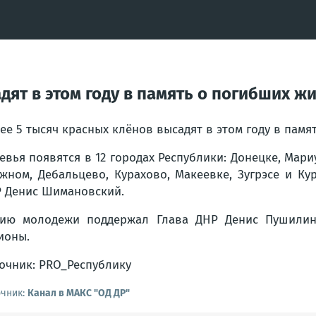
дят в этом году в память о погибших ж
ее 5 тысяч красных клёнов высадят в этом году в памя
евья появятся в 12 городах Республики: Донецке, Мари
жном, Дебальцево, Курахово, Макеевке, Зугрэсе и К
 Денис Шимановский.
ию молодежи поддержал Глава ДНР Денис Пушилин
ионы.
очник: PRO_Республику
очник:
Канал в МАКС "ОД ДР"