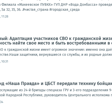
ми Филиала «Макеевское ПУВКХ» ГУП ДНР «Вода Донбасса» проведе
 5а 32, 35, 36. .#чистая_страна #городская_среда
 11:28
ый: Адаптация участников СВО к гражданской жиз
ость найти свое место и быть востребованными в
ВО к гражданской жизни имеет огромное значение: именно она даё
стве.Наши защитники, вернувшиеся со службы, и их родные должны
 10:31
нд «Наша Правда» и ЦБСТ передали технику бойца
служащие из 24-й бригады спецназа ГРУ и 3-его подразделения 
кой Народной Республике, руководитель Центрального исполкома па
:34