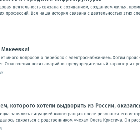
удовая деятельность связана с созиданием, созданием жилья, про
их профессий. Вся наша история связана с деятельностью этих спе
 Макеевки!
ает много вопросов о перебоях с электроснабжением. Хотим прояс
т. Отключения носят аварийно-предупредительный характер и проис
37
м, которого хотели выдворить из России, оказал
цка занялись ситуацией «иностранца» после резонанса его истори
алось связаться с родственником «чеха» Олега Кристича. Он расск
5