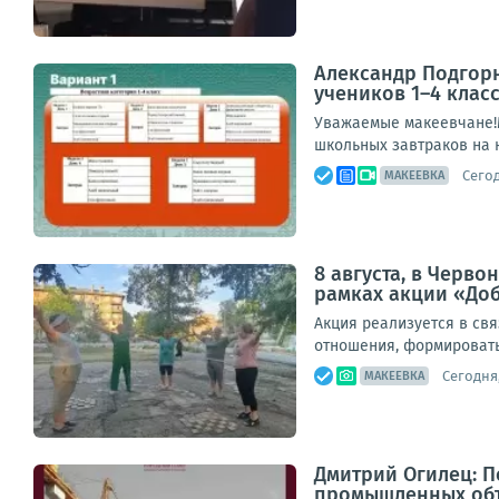
Александр Подгорн
учеников 1–4 клас
Уважаемые макеевчане!М
школьных завтраков на н
Сегод
МАКЕЕВКА
8 августа, в Черв
рамках акции «До
Акция реализуется в св
отношения, формировать 
Сегодня,
МАКЕЕВКА
Дмитрий Огилец: П
промышленных объ