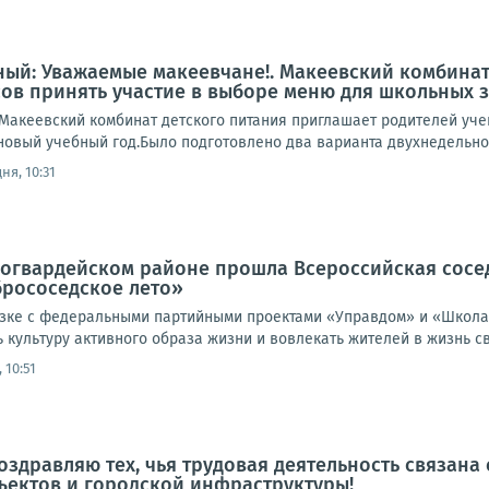
ый: Уважаемые макеевчане!. Макеевский комбинат
сов принять участие в выборе меню для школьных 
акеевский комбинат детского питания приглашает родителей учен
овый учебный год.Было подготовлено два варианта двухнедельного
ня, 10:31
оногвардейском районе прошла Всероссийская сосе
брососедское лето»
язке с федеральными партийными проектами «Управдом» и «Школа 
культуру активного образа жизни и вовлекать жителей в жизнь св
 10:51
оздравляю тех, чья трудовая деятельность связана 
ектов и городской инфраструктуры!