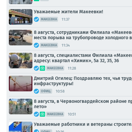
Уважаемые жители Макеевки!
11:37
МАКЕЕВКА
8 августа, сотрудниками Филиала «Макеев
места порыва на трубопроводе холодного в
11:34
МАКЕЕВКА
8 августа, специалистами Филиала «Макее
адресу: квартал «Химик», 5а 32, 35, 36
11:28
МАКЕЕВКА
Дмитрий Огилец: Поздравляю тех, чья тру
инфраструктуры!
10:58
ОФИЦ.
8 августа, в Червоногвардейском районе 
лето»
10:51
МАКЕЕВКА
Уважаемые работники и ветераны строите
10:36
ОФИЦ.