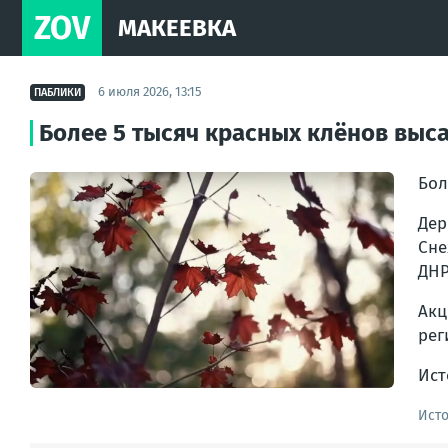
ZOV
МАКЕЕВКА
6 июля 2026, 13:15
ПАБЛИКИ
Более 5 тысяч красных клёнов выса
Бол
Дер
Сне
ДНР
Акц
рег
Ист
Ист