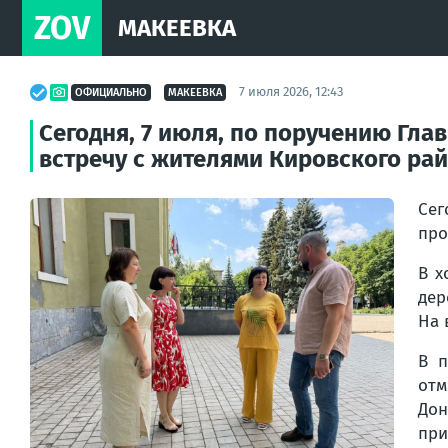
ZOV
МАКЕЕВКА
7 июля 2026, 12:43
ОФИЦИАЛЬНО
МАКЕЕВКА
Сегодня, 7 июля, по поручению Гл
встречу с жителями Кировского рай
Сег
про
В х
дер
На 
В п
отм
Дон
при