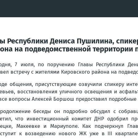
авы Республики Дениса Пушилина, спик
она на подведомственной территории по
одня, 7 июля, по поручению Главы Республики Ден
вел встречу с жителями Кировского района на подведом
оде общения, присутствующие озвучили спикеру инт
евьев, восстановления уличного освещения и асфаль
все вопросы Алексей Боршош предоставил подробные
родолжение беседы он подробно обсудил с собрав
етил, что инвестиционный комитет ДНР одобрил пр
ецке, Макеевке и Мариуполе. Как подчеркнул Гла
ступит к возведению нового ЖК уже в III квартале