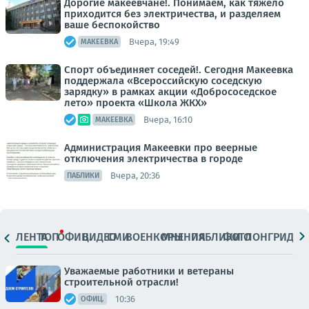
Дорогие макеевчане!. Понимаем, как тяжело
приходится без электричества, и разделяем
ваше беспокойство
Вчера, 19:49
МАКЕЕВКА
Спорт объединяет соседей!. Сегодня Макеевка
поддержала «Всероссийскую соседскую
зарядку» в рамках акции «Добрососедское
лето» проекта «Школа ЖКХ»
Вчера, 16:10
МАКЕЕВКА
Администрация Макеевки про веерные
отключения электричества в городе
Вчера, 20:36
ПАБЛИКИ
ЛЕНТА
ТОП
ОФИЦ.
ВИДЕО
СМИ
ВОЕНКОРЫ
МНЕНИЯ
ПАБЛИКИ
ФОТО
ЛОНГРИДЫ
Уважаемые работники и ветераны
строительной отрасли!
10:36
ОФИЦ.