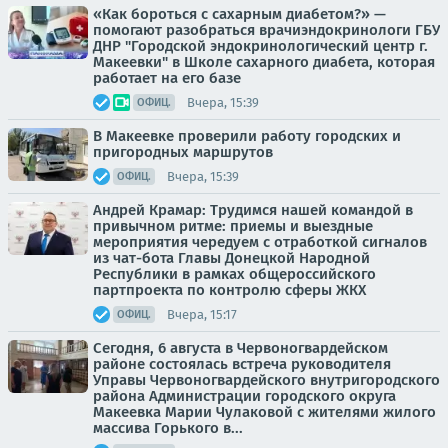
«Как бороться с сахарным диабетом?» —
помогают разобраться врачиэндокринологи ГБУ
ДНР "Городской эндокринологический центр г.
Макеевки" в Школе сахарного диабета, которая
работает на его базе
Вчера, 15:39
ОФИЦ.
В Макеевке проверили работу городских и
пригородных маршрутов
Вчера, 15:39
ОФИЦ.
Андрей Крамар: Трудимся нашей командой в
привычном ритме: приемы и выездные
мероприятия чередуем с отработкой сигналов
из чат-бота Главы Донецкой Народной
Республики в рамках общероссийского
партпроекта по контролю сферы ЖКХ
Вчера, 15:17
ОФИЦ.
Сегодня, 6 августа в Червоногвардейском
районе состоялась встреча руководителя
Управы Червоногвардейского внутригородского
района Администрации городского округа
Макеевка Марии Чулаковой с жителями жилого
массива Горького в...