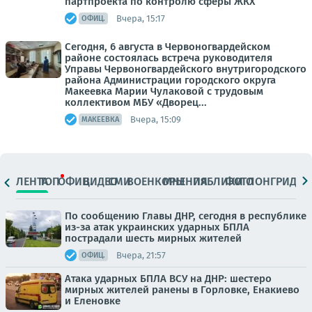
партпроекта по контролю сферы ЖКХ
Вчера, 15:17
ОФИЦ.
Сегодня, 6 августа в Червоногвардейском
районе состоялась встреча руководителя
Управы Червоногвардейского внутригородского
района Администрации городского округа
Макеевка Марии Чулаковой с трудовым
коллективом МБУ «Дворец...
Вчера, 15:09
МАКЕЕВКА
ЛЕНТА
ТОП
ОФИЦ.
ВИДЕО
СМИ
ВОЕНКОРЫ
МНЕНИЯ
ПАБЛИКИ
ФОТО
ЛОНГРИДЫ
По сообщению Главы ДНР, сегодня в республике
из-за атак украинских ударных БПЛА
пострадали шесть мирных жителей
Вчера, 21:57
ОФИЦ.
Атака ударных БПЛА ВСУ на ДНР: шестеро
мирных жителей ранены в Горловке, Енакиево
и Еленовке