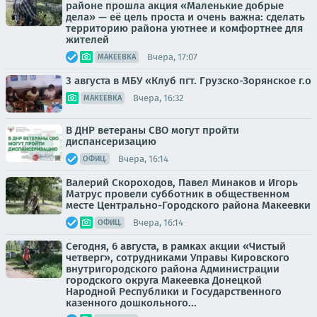
районе прошла акция «Маленькие добрые
дела» — её цель проста и очень важна: сделать
территорию района уютнее и комфортнее для
жителей
Вчера, 17:07
МАКЕЕВКА
3 августа в МБУ «Клуб пгт. Грузско-Зорянское г.о
Вчера, 16:32
МАКЕЕВКА
В ДНР ветераны СВО могут пройти
диспансеризацию
Вчера, 16:14
ОФИЦ.
Валерий Скороходов, Павел Минаков и Игорь
Матрус провели субботник в общественном
месте Центрально-Городского района Макеевки
Вчера, 16:14
ОФИЦ.
Сегодня, 6 августа, в рамках акции «Чистый
четверг», сотрудниками Управы Кировского
внутригородского района Администрации
городского округа Макеевка Донецкой
Народной Республики и Государственного
казенного дошкольного...