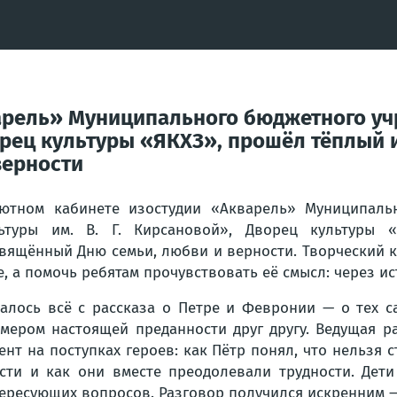
варель» Муниципального бюджетного у
ворец культуры «ЯКХЗ», прошёл тёплый
верности
ютном кабинете изостудии «Акварель» Муниципаль
ьтуры им. В. Г. Кирсановой», Дворец культуры 
вящённый Дню семьи, любви и верности. Творческий к
е, а помочь ребятам прочувствовать её смысл: через и
алось всё с рассказа о Петре и Февронии — о тех с
мером настоящей преданности друг другу. Ведущая р
ент на поступках героев: как Пётр понял, что нельзя 
сти и как они вместе преодолевали трудности. Дети
ересующих вопросов. Разговор получился искренним 