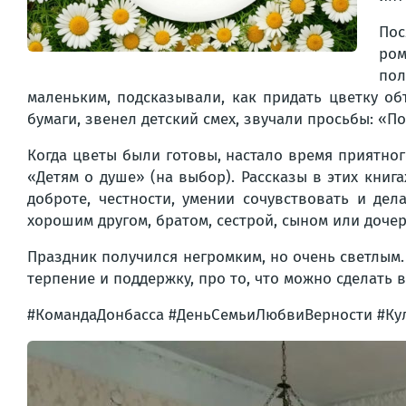
Пос
ром
пол
маленьким, подсказывали, как придать цветку о
бумаги, звенел детский смех, звучали просьбы: «П
Когда цветы были готовы, настало время приятно
«Детям о душе» (на выбор). Рассказы в этих книг
доброте, честности, умении сочувствовать и де
хорошим другом, братом, сестрой, сыном или доче
Праздник получился негромким, но очень светлым.
терпение и поддержку, про то, что можно сделать 
#КомандаДонбасса #ДеньСемьиЛюбвиВерности #Ку