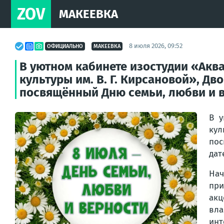
ZOV
МАКЕЕВКА
8 июля 2026, 09:52
ОФИЦИАЛЬНО
МАКЕЕВКА
В уютном кабинете изостудии «Ак
культуры им. В. Г. Кирсановой», Д
посвящённый Дню семьи, любви и 
В у
кул
пос
дат
Нач
при
акц
вла
инт