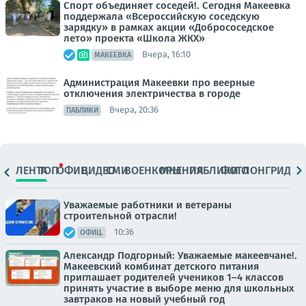
Спорт объединяет соседей!. Сегодня Макеевка
поддержала «Всероссийскую соседскую
зарядку» в рамках акции «Добрососедское
лето» проекта «Школа ЖКХ»
Вчера, 16:10
МАКЕЕВКА
Администрация Макеевки про веерные
отключения электричества в городе
Вчера, 20:36
ПАБЛИКИ
ЛЕНТА
ТОП
ОФИЦ.
ВИДЕО
СМИ
ВОЕНКОРЫ
МНЕНИЯ
ПАБЛИКИ
ФОТО
ЛОНГРИДЫ
Уважаемые работники и ветераны
строительной отрасли!
10:36
ОФИЦ.
Александр Подгорный: Уважаемые макеевчане!.
Макеевский комбинат детского питания
приглашает родителей учеников 1–4 классов
принять участие в выборе меню для школьных
завтраков на новый учебный год