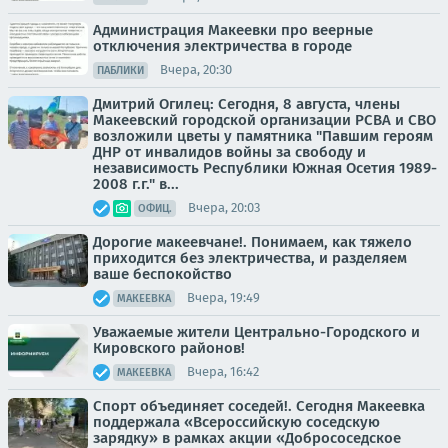
Администрация Макеевки про веерные
отключения электричества в городе
Вчера, 20:30
ПАБЛИКИ
Дмитрий Огилец: Сегодня, 8 августа, члены
Макеевский городской организации РСВА и СВО
возложили цветы у памятника "Павшим героям
ДНР от инвалидов войны за свободу и
независимость Республики Южная Осетия 1989-
2008 г.г." в...
Вчера, 20:03
ОФИЦ.
Дорогие макеевчане!. Понимаем, как тяжело
приходится без электричества, и разделяем
ваше беспокойство
Вчера, 19:49
МАКЕЕВКА
Уважаемые жители Центрально-Городского и
Кировского районов!
Вчера, 16:42
МАКЕЕВКА
Спорт объединяет соседей!. Сегодня Макеевка
поддержала «Всероссийскую соседскую
зарядку» в рамках акции «Добрососедское