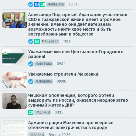
10:31
МАКЕЕВКА
Александр Подгорный: Адаптация участников
СВО к гражданской жизни имеет огромное
значение: именно она даёт ветеранам
возможность найти свое место и быть
востребованными в обществе
10:31
МАКЕЕВКА
Уважаемые жители Центрально-Городского
района!
09:14
МАКЕЕВКА
Уважаемые строители Макеевки!
09:00
МАКЕЕВКА
Чешским ополченцем, которого хотели
выдворить из России, оказался неоднократно
судимый житель ДНР
08:15
ПАБЛИКИ
Администрация Макеевки про веерные
отключения электричества в городе
Вчера, 20:36
ПАБЛИКИ