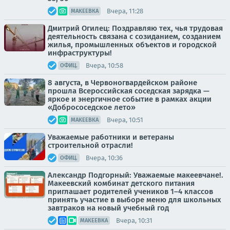
Вчера, 11:28
МАКЕЕВКА
Дмитрий Огилец: Поздравляю тех, чья трудовая
деятельность связана с созиданием, созданием
жилья, промышленных объектов и городской
инфраструктуры!
Вчера, 10:58
ОФИЦ.
8 августа, в Червоногвардейском районе
прошла Всероссийская соседская зарядка —
яркое и энергичное событие в рамках акции
«Добрососедское лето»
Вчера, 10:51
МАКЕЕВКА
Уважаемые работники и ветераны
строительной отрасли!
Вчера, 10:36
ОФИЦ.
Александр Подгорный: Уважаемые макеевчане!.
Макеевский комбинат детского питания
приглашает родителей учеников 1–4 классов
принять участие в выборе меню для школьных
завтраков на новый учебный год
Вчера, 10:31
МАКЕЕВКА