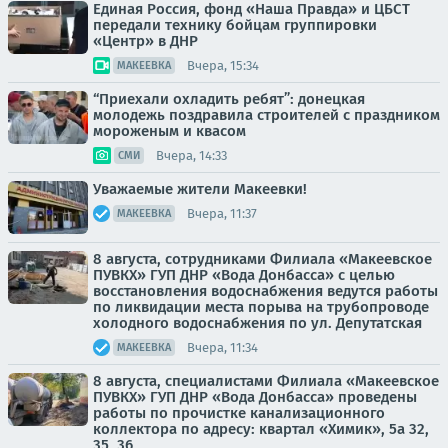
Единая Россия, фонд «Наша Правда» и ЦБСТ
передали технику бойцам группировки
«Центр» в ДНР
Вчера, 15:34
МАКЕЕВКА
“Приехали охладить ребят”: донецкая
молодежь поздравила строителей с праздником
мороженым и квасом
Вчера, 14:33
СМИ
Уважаемые жители Макеевки!
Вчера, 11:37
МАКЕЕВКА
8 августа, сотрудниками Филиала «Макеевское
ПУВКХ» ГУП ДНР «Вода Донбасса» с целью
восстановления водоснабжения ведутся работы
по ликвидации места порыва на трубопроводе
холодного водоснабжения по ул. Депутатская
Вчера, 11:34
МАКЕЕВКА
8 августа, специалистами Филиала «Макеевское
ПУВКХ» ГУП ДНР «Вода Донбасса» проведены
работы по прочистке канализационного
коллектора по адресу: квартал «Химик», 5а 32,
35, 36