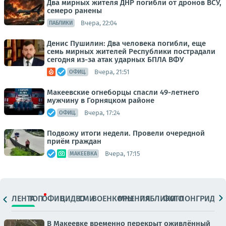
Два мирных жителя ДНР погибли от дронов ВСУ,
семеро ранены
Вчера, 22:04
ПАБЛИКИ
Денис Пушилин: Два человека погибли, еще
семь мирных жителей Республики пострадали
сегодня из-за атак ударных БПЛА ВФУ
Вчера, 21:51
ОФИЦ.
Макеевские огнеборцы спасли 49-летнего
мужчину в Горняцком районе
Вчера, 17:24
ОФИЦ.
Подвожу итоги недели. Провели очередной
приём граждан
Вчера, 17:15
МАКЕЕВКА
ЛЕНТА
ТОП
ОФИЦ.
ВИДЕО
СМИ
ВОЕНКОРЫ
МНЕНИЯ
ПАБЛИКИ
ФОТО
ЛОНГРИДЫ
В Макеевке временно перекрыт оживлённый