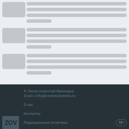
© Лента новостей Макеевки
Email:
info@newsmakeevka.ru
О нас
Контакты
ZOV
18+
Редакционная политика