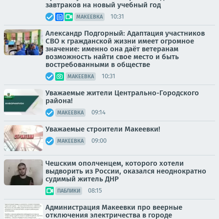
завтраков на новый учебный год
10:31
МАКЕЕВКА
Александр Подгорный: Адаптация участников
СВО к гражданской жизни имеет огромное
значение: именно она даёт ветеранам
возможность найти свое место и быть
востребованными в обществе
10:31
МАКЕЕВКА
Уважаемые жители Центрально-Городского
района!
09:14
МАКЕЕВКА
Уважаемые строители Макеевки!
09:00
МАКЕЕВКА
Чешским ополченцем, которого хотели
выдворить из России, оказался неоднократно
судимый житель ДНР
08:15
ПАБЛИКИ
Администрация Макеевки про веерные
отключения электричества в городе