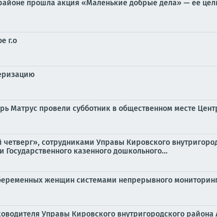
 районе прошла акция «Маленькие добрые дела» — её цел
е г.о
серизацию
рь Матрус провели субботник в общественном месте Цен
ый четверг», сотрудниками Управы Кировского внутригор
 Государственного казенного дошкольного...
 беременных женщин системами непрерывного мониторин
руководителя Управы Кировского внутригородского района