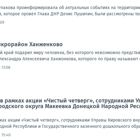
улакова проинформировала об актуальных событиях на территории 
 которое провёл Глава ДНР Денис Пушилин, были рассмотрены таки
:09
микрорайон Ханженково
ий край подарил миру человека, без которого невозможно предста
лександра Алексеевича Ханжонкова, которого по праву называют о
 13:08
а, в рамках акции «Чистый четверг», сотрудниками
одского округа Макеевка Донецкой Народной Рес
амках акции «Чистый четверг», сотрудниками Управы Кировского в
дной Республики и Государственного казенного дошкольного обра
 15:40