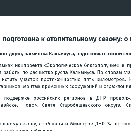
 подготовка к отопительному сезону: о 
онт дорог, расчистка Кальмиуса, подготовка к отопитель
амках нацпроекта «Экологическое благополучие» в п
т работы по расчистке русла Кальмиуса. По словам г
чистить участок протяженностью пять километров. 
тарников, монтаж временных сооружений и ограждения
 поддержке российских регионов в ДНР продолжа
вайске, Новом Свете Старобешевского округа. Сп
.
тельному сезону, сообщили в Минстрое ДНР. За прошл
м сетей водоснабжения.