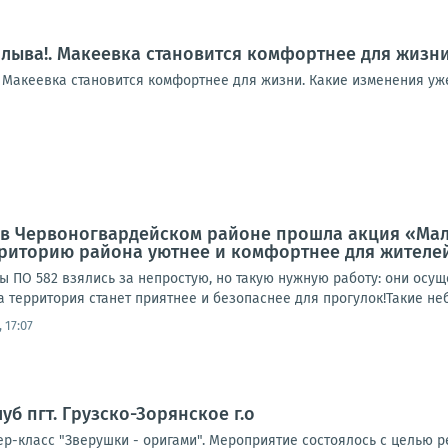
плыва!. Макеевка становится комфортнее для жизн
! Макеевка становится комфортнее для жизни. Какие изменения уж
а, в Червоногвардейском районе прошла акция «Мал
рриторию района уютнее и комфортнее для жителе
ы ПО 582 взялись за непростую, но такую нужную работу: они осу
а территория станет приятнее и безопаснее для прогулок!Такие неб
 17:07
луб пгт. Грузско-Зорянское г.о
р-класс "Зверушки - оригами". Мероприятие состоялось с целью р