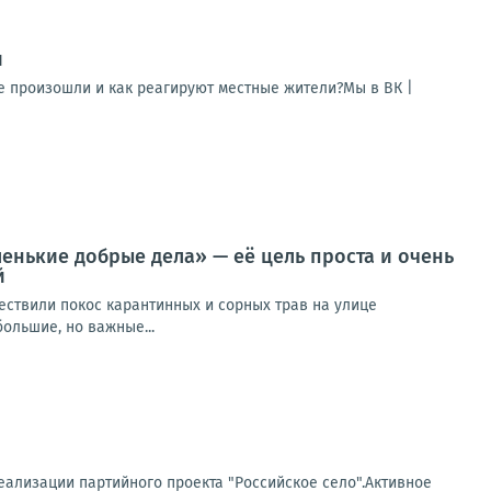
и
е произошли и как реагируют местные жители?Мы в ВК |
енькие добрые дела» — её цель проста и очень
й
ществили покос карантинных и сорных трав на улице
ольшие, но важные...
еализации партийного проекта "Российское село".Активное