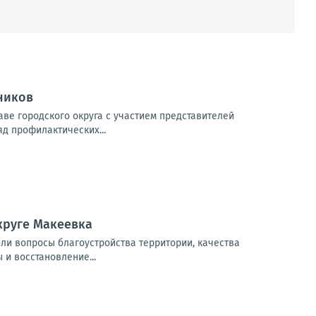
ников
ве городского округа с участием представителей
яд профилактических...
круге Макеевка
или вопросы благоустройства территории, качества
 и восстановление...