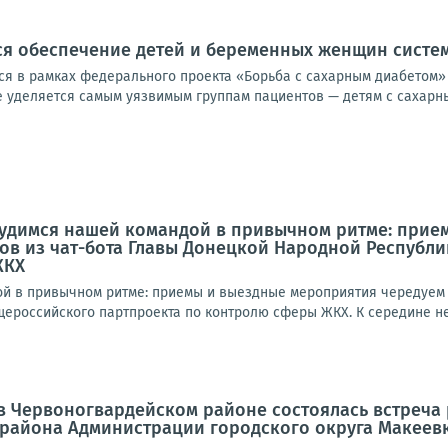
ся обеспечение детей и беременных женщин сист
я в рамках федерального проекта «Борьба с сахарным диабетом»
уделяется самым уязвимым группам пациентов — детям с сахарным 
рудимся нашей командой в привычном ритме: прие
ов из чат-бота Главы Донецкой Народной Республ
ЖКХ
й в привычном ритме: приемы и выездные мероприятия чередуем с
ероссийского партпроекта по контролю сферы ЖКХ. К середине нед
а в Червоногвардейском районе состоялась встреч
 района Администрации городского округа Макеев