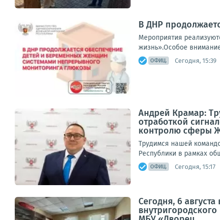
В ДНР продолжает
Мероприятия реализуютс
жизнь».Особое внимание 
Сегодня, 15:39
ОФИЦ.
Андрей Крамар: Т
отработкой сигнал
контролю сферы 
Трудимся нашей командо
Республики в рамках общ
Сегодня, 15:17
ОФИЦ.
Сегодня, 6 август
внутригородского
МБУ «Дворец...