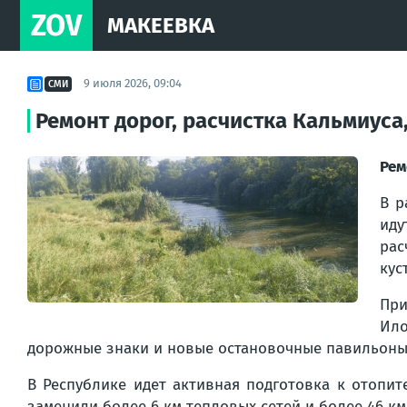
ZOV
МАКЕЕВКА
9 июля 2026, 09:04
СМИ
Ремонт дорог, расчистка Кальмиуса,
Рем
В р
иду
рас
кус
При
Ило
дорожные знаки и новые остановочные павильоны
В Республике идет активная подготовка к отопи
заменили более 6 км тепловых сетей и более 46 к