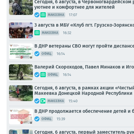
Сегодня, 6 августа, в Червоногвардейском
уютнее и комфортнее для жителей
17:07
МАКЕЕВКА
3 августа в МБУ «Клуб пгт. Грузско-Зорянско
16:32
МАКЕЕВКА
В ДНР ветераны СВО могут пройти диспан
16:14
ОФИЦ.
Валерий Скороходов, Павел Минаков и Иго
16:14
ОФИЦ.
Сегодня, 6 августа, в рамках акции «Чист
Макеевка Донецкой Народной Республики и
15:40
МАКЕЕВКА
В ДНР продолжается обеспечение детей и
15:39
ОФИЦ.
Сегодня, 6 августа, первый заместитель 