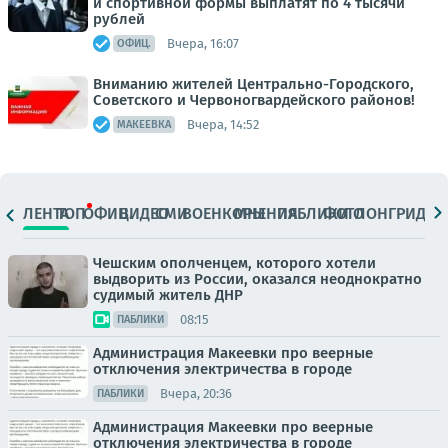
и спортивной формы выплатят по 4 тысячи
рублей
Вчера, 16:07
ОФИЦ.
Вниманию жителей Центрально-Городского,
Советского и Червоногвардейского районов!
Вчера, 14:52
МАКЕЕВКА
ЛЕНТА
ТОП
ОФИЦ.
ВИДЕО
СМИ
ВОЕНКОРЫ
МНЕНИЯ
ПАБЛИКИ
ФОТО
ЛОНГРИДЫ
Чешским ополченцем, которого хотели
выдворить из России, оказался неоднократно
судимый житель ДНР
08:15
ПАБЛИКИ
Администрация Макеевки про веерные
отключения электричества в городе
Вчера, 20:36
ПАБЛИКИ
Администрация Макеевки про веерные
отключения электричества в городе