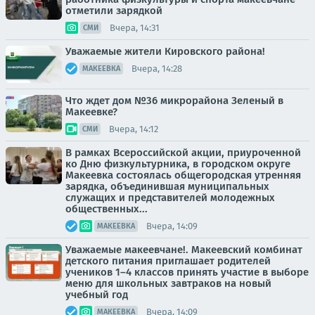
отметили зарядкой
Вчера, 14:31
СМИ
Уважаемые жители Кировского района!
Вчера, 14:28
МАКЕЕВКА
Что ждет дом №36 микрорайона Зеленый в
Макеевке?
Вчера, 14:12
СМИ
В рамках Всероссийской акции, приуроченной
ко Дню физкультурника, в городском округе
Макеевка состоялась общегородская утренняя
зарядка, объединившая муниципальных
служащих и представителей молодежных
общественных...
Вчера, 14:09
МАКЕЕВКА
Уважаемые макеевчане!. Макеевский комбинат
детского питания приглашает родителей
учеников 1–4 классов принять участие в выборе
меню для школьных завтраков на новый
учебный год
Вчера, 14:09
МАКЕЕВКА