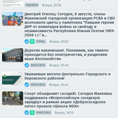
Вчера, 20:30
ПАБЛИКИ
Дмитрий Огилец: Сегодня, 8 августа, члены
Макеевский городской организации РСВА и СВО
возложили цветы у памятника "Павшим героям
ДНР от инвалидов войны за свободу и
независимость Республики Южная Осетия 1989-
2008 г.г." в...
Вчера, 20:03
ОФИЦ.
Дорогие макеевчане!. Понимаем, как тяжело
приходится без электричества, и разделяем
ваше беспокойство
Вчера, 19:49
МАКЕЕВКА
Уважаемые жители Центрально-Городского и
Кировского районов!
Вчера, 16:42
МАКЕЕВКА
Спорт объединяет соседей!. Сегодня Макеевка
поддержала «Всероссийскую соседскую
зарядку» в рамках акции «Добрососедское
лето» проекта «Школа ЖКХ»
Вчера, 16:10
МАКЕЕВКА