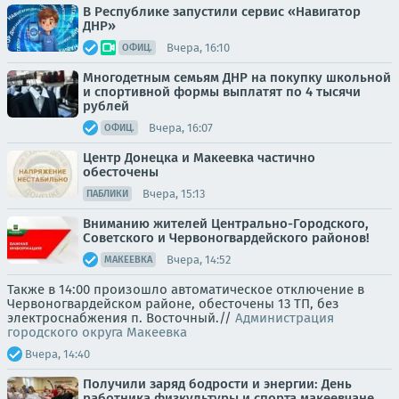
В Республике запустили сервис «Навигатор
ДНР»
Вчера, 16:10
ОФИЦ.
Многодетным семьям ДНР на покупку школьной
и спортивной формы выплатят по 4 тысячи
рублей
Вчера, 16:07
ОФИЦ.
Центр Донецка и Макеевка частично
обесточены
Вчера, 15:13
ПАБЛИКИ
Вниманию жителей Центрально-Городского,
Советского и Червоногвардейского районов!
Вчера, 14:52
МАКЕЕВКА
Также в 14:00 произошло автоматическое отключение в
Червоногвардейском районе, обесточены 13 ТП, без
электроснабжения п. Восточный.//
Администрация
городского округа Макеевка
Вчера, 14:40
Получили заряд бодрости и энергии: День
работника физкультуры и спорта макеевчане