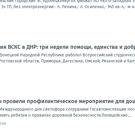
вские городские ЭС «Донецкэнерго» филиал АО «Юго-Западная Эл
 ТП, без электроэнергии:- п. Ленина,- п. Осипенко,- 945 кв-л,- м-н.
ия ВСКС в ДНР: три недели помощи, единства и доб
в Донецкой Народной Республике работал Всероссийский студенчес
Ростовской области, Приморья, Дагестана, Омской, Рязанской и Калу
ы провели профилактическое мероприятие для до
Международного дня светофора сотрудники Госавтоинспекции пос
нить ребятам о правилах дорожной безопасности.Полицейские...
2:46