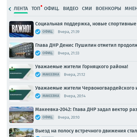
ЛЕНТА
ТОП
ОФИЦ.
ВИДЕО
СМИ
ВОЕНКОРЫ
МНЕ
Социальная поддержка, новые спортивные 
Вчера, 21:39
ОФИЦ.
Глава ДНР Денис Пушилин отметил продол
Вчера, 21:33
ОФИЦ.
Уважаемые жители Горняцкого района!
Вчера, 21:12
МАКЕЕВКА
Уважаемые жители Червоногвардейского и
Вчера, 20:14
МАКЕЕВКА
Макеевка-2042: Глава ДНР задал вектор р
Вчера, 20:10
ОФИЦ.
Выезд на полосу встречного движения ста