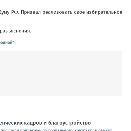
 Думу РФ. Призвал реализовать свое избирательное
разъяснения.
родной"
енческих кадров и благоустройство
 получили поддержку по социальному контракту в рамках