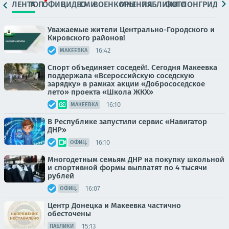
ЛЕНТА
ТОП
ОФИЦ.
ВИДЕО
СМИ
ВОЕНКОРЫ
МНЕНИЯ
ПАБЛИКИ
ФОТО
ЛОНГРИДЫ
Уважаемые жители Центрально-Городского и
Кировского районов!
16:42
МАКЕЕВКА
Спорт объединяет соседей!. Сегодня Макеевка
поддержала «Всероссийскую соседскую
зарядку» в рамках акции «Добрососедское
лето» проекта «Школа ЖКХ»
16:10
МАКЕЕВКА
В Республике запустили сервис «Навигатор
ДНР»
16:10
ОФИЦ.
Многодетным семьям ДНР на покупку школьной
и спортивной формы выплатят по 4 тысячи
рублей
16:07
ОФИЦ.
Центр Донецка и Макеевка частично
обесточены
15:13
ПАБЛИКИ