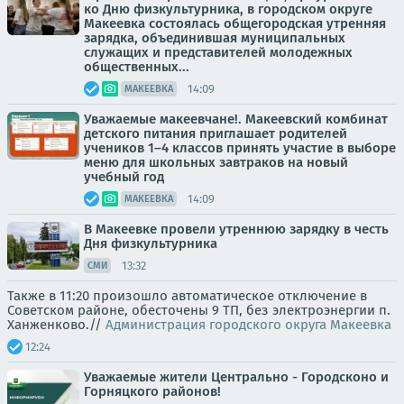
ко Дню физкультурника, в городском округе
Макеевка состоялась общегородская утренняя
зарядка, объединившая муниципальных
служащих и представителей молодежных
общественных...
14:09
МАКЕЕВКА
Уважаемые макеевчане!. Макеевский комбинат
детского питания приглашает родителей
учеников 1–4 классов принять участие в выборе
меню для школьных завтраков на новый
учебный год
14:09
МАКЕЕВКА
В Макеевке провели утреннюю зарядку в честь
Дня физкультурника
13:32
СМИ
Также в 11:20 произошло автоматическое отключение в
Советском районе, обесточены 9 ТП, без электроэнергии п.
Ханженково.//
Администрация городского округа Макеевка
12:24
Уважаемые жители Центрально - Городсконо и
Горняцкого районов!