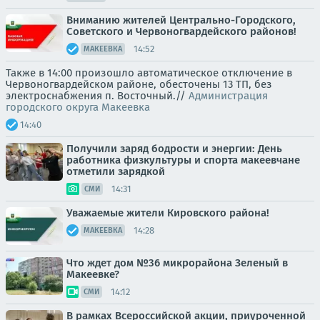
Вниманию жителей Центрально-Городского,
Советского и Червоногвардейского районов!
14:52
МАКЕЕВКА
Также в 14:00 произошло автоматическое отключение в
Червоногвардейском районе, обесточены 13 ТП, без
электроснабжения п. Восточный.//
Администрация
городского округа Макеевка
14:40
Получили заряд бодрости и энергии: День
работника физкультуры и спорта макеевчане
отметили зарядкой
14:31
СМИ
Уважаемые жители Кировского района!
14:28
МАКЕЕВКА
Что ждет дом №36 микрорайона Зеленый в
Макеевке?
14:12
СМИ
В рамках Всероссийской акции, приуроченной