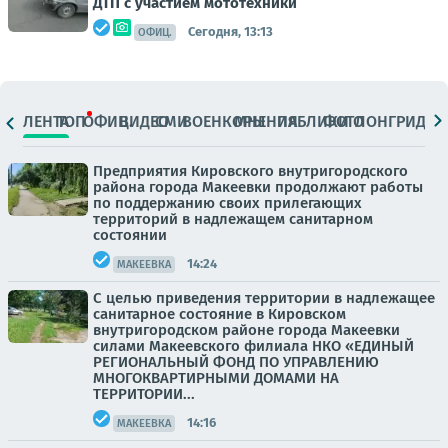
ДТП с участием мототехники
Сегодня, 13:13
ОФИЦ.
ЛЕНТА
ТОП
ОФИЦ.
ВИДЕО
СМИ
ВОЕНКОРЫ
МНЕНИЯ
ПАБЛИКИ
ФОТО
ЛОНГРИДЫ
Предприятия Кировского внутригородского
района города Макеевки продолжают работы
по поддержанию своих прилегающих
территорий в надлежащем санитарном
состоянии
14:24
МАКЕЕВКА
С целью приведения территории в надлежащее
санитарное состояние в Кировском
внутригородском районе города Макеевки
силами Макеевского филиала НКО «ЕДИНЫЙ
РЕГИОНАЛЬНЫЙ ФОНД ПО УПРАВЛЕНИЮ
МНОГОКВАРТИРНЫМИ ДОМАМИ НА
ТЕРРИТОРИИ...
14:16
МАКЕЕВКА