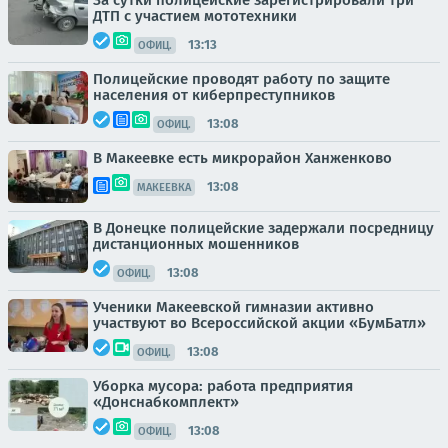
За сутки полицейские зарегистрировали три
ДТП с участием мототехники
13:13
ОФИЦ.
Полицейские проводят работу по защите
населения от киберпреступников
13:08
ОФИЦ.
В Макеевке есть микрорайон Ханженково
13:08
МАКЕЕВКА
В Донецке полицейские задержали посредницу
дистанционных мошенников
13:08
ОФИЦ.
Ученики Макеевской гимназии активно
участвуют во Всероссийской акции «БумБатл»
13:08
ОФИЦ.
Уборка мусора: работа предприятия
«Донснабкомплект»
13:08
ОФИЦ.