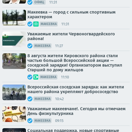
11:31
ОФИЦ.
Макеевка — город с сильным спортивным
характером
11:31
МАКЕЕВКА
Уважаемые жители Червоногвардейского
района!
11:27
МАКЕЕВКА
8 августа жители Кировского района стали
частью большой Всероссийской акции —
соседской зарядки! Организатором выступил
Старший по дому жильцов
11:10
МАКЕЕВКА
Всероссийская соседская зарядка: как жители
нашего района укрепляют добрососедство
10:42
МАКЕЕВКА
Уважаемые макеевчане!. Сегодня мы отмечаем
День физкультурника
09:15
МАКЕЕВКА
Социальная поддержка, новые спортивные