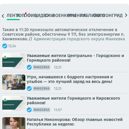
ЛЕНТА
ТОП
ОФИЦ.
ВИДЕО
СМИ
ВОЕНКОРЫ
МНЕНИЯ
ПАБЛИКИ
ФОТО
ЛОНГРИДЫ
Также в 11:20 произошло автоматическое отключение в
Советском районе, обесточены 9 ТП, без электроэнергии п.
Ханженково.//
Администрация городского округа Макеевка
12:24
Уважаемые жители Центрально - Городсконо и
Горняцкого районов!
12:21
МАКЕЕВКА
Утро, начавшееся с бодрого настроения и
улыбок — это лучший заряд на весь день!
12:21
МАКЕЕВКА
Уважаемые жители Горняцкого и Кировского
районов!
11:57
МАКЕЕВКА
Наталья Никонорова: Обзор главных новостей
Республики за неделю: