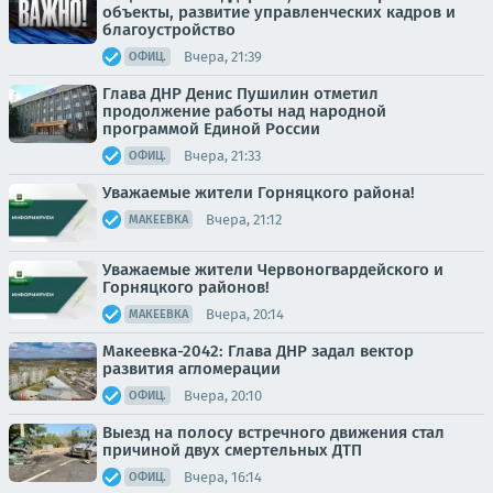
объекты, развитие управленческих кадров и
благоустройство
Вчера, 21:39
ОФИЦ.
Глава ДНР Денис Пушилин отметил
продолжение работы над народной
программой Единой России
Вчера, 21:33
ОФИЦ.
Уважаемые жители Горняцкого района!
Вчера, 21:12
МАКЕЕВКА
Уважаемые жители Червоногвардейского и
Горняцкого районов!
Вчера, 20:14
МАКЕЕВКА
Макеевка-2042: Глава ДНР задал вектор
развития агломерации
Вчера, 20:10
ОФИЦ.
Выезд на полосу встречного движения стал
причиной двух смертельных ДТП
Вчера, 16:14
ОФИЦ.