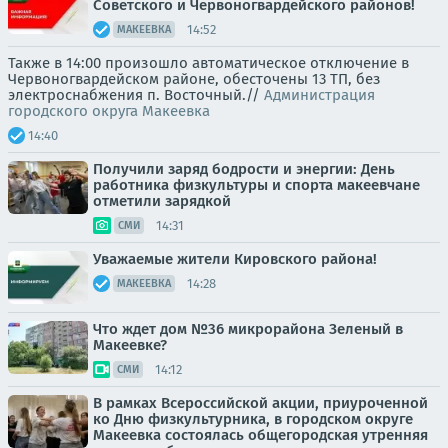
Советского и Червоногвардейского районов!
14:52
МАКЕЕВКА
Также в 14:00 произошло автоматическое отключение в
Червоногвардейском районе, обесточены 13 ТП, без
электроснабжения п. Восточный.//
Администрация
городского округа Макеевка
14:40
Получили заряд бодрости и энергии: День
работника физкультуры и спорта макеевчане
отметили зарядкой
14:31
СМИ
Уважаемые жители Кировского района!
14:28
МАКЕЕВКА
Что ждет дом №36 микрорайона Зеленый в
Макеевке?
14:12
СМИ
В рамках Всероссийской акции, приуроченной
ко Дню физкультурника, в городском округе
Макеевка состоялась общегородская утренняя