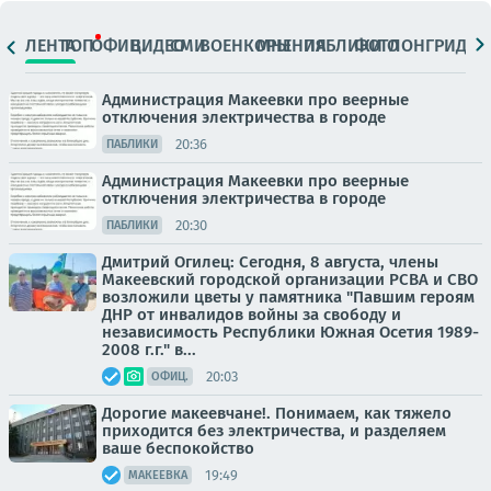
ЛЕНТА
ТОП
ОФИЦ.
ВИДЕО
СМИ
ВОЕНКОРЫ
МНЕНИЯ
ПАБЛИКИ
ФОТО
ЛОНГРИДЫ
Администрация Макеевки про веерные
отключения электричества в городе
20:36
ПАБЛИКИ
Администрация Макеевки про веерные
отключения электричества в городе
20:30
ПАБЛИКИ
Дмитрий Огилец: Сегодня, 8 августа, члены
Макеевский городской организации РСВА и СВО
возложили цветы у памятника "Павшим героям
ДНР от инвалидов войны за свободу и
независимость Республики Южная Осетия 1989-
2008 г.г." в...
20:03
ОФИЦ.
Дорогие макеевчане!. Понимаем, как тяжело
приходится без электричества, и разделяем
ваше беспокойство
19:49
МАКЕЕВКА