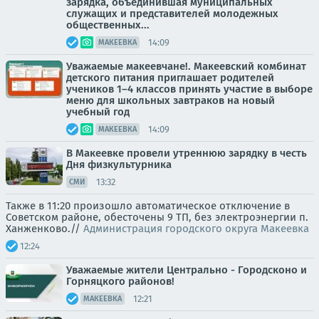
зарядка, объединившая муниципальных
служащих и представителей молодежных
общественных...
14:09
МАКЕЕВКА
Уважаемые макеевчане!. Макеевский комбинат
детского питания приглашает родителей
учеников 1–4 классов принять участие в выборе
меню для школьных завтраков на новый
учебный год
14:09
МАКЕЕВКА
В Макеевке провели утреннюю зарядку в честь
Дня физкультурника
13:32
СМИ
Также в 11:20 произошло автоматическое отключение в
Советском районе, обесточены 9 ТП, без электроэнергии п.
Ханженково.//
Администрация городского округа Макеевка
12:24
Уважаемые жители Центрально - Городсконо и
Горняцкого районов!
12:21
МАКЕЕВКА