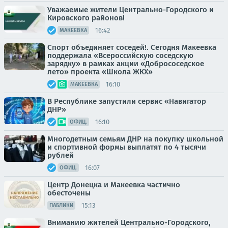
Уважаемые жители Центрально-Городского и
Кировского районов!
16:42
МАКЕЕВКА
Спорт объединяет соседей!. Сегодня Макеевка
поддержала «Всероссийскую соседскую
зарядку» в рамках акции «Добрососедское
лето» проекта «Школа ЖКХ»
16:10
МАКЕЕВКА
В Республике запустили сервис «Навигатор
ДНР»
16:10
ОФИЦ.
Многодетным семьям ДНР на покупку школьной
и спортивной формы выплатят по 4 тысячи
рублей
16:07
ОФИЦ.
Центр Донецка и Макеевка частично
обесточены
15:13
ПАБЛИКИ
Вниманию жителей Центрально-Городского,