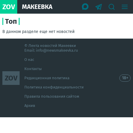
ZOV
МАКЕЕВКА
Топ
В данном разделе еще нет новостей
© Лента новостей Макеевки
Email:
info@newsmakeevka.ru
О нас
Контакты
ZOV
18+
Редакционная политика
Политика конфиденциальности
Правила пользования сайтом
Архив