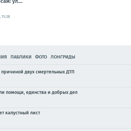
м: ул....
 15:28
НИЯ
ПАБЛИКИ
ФОТО
ЛОНГРИДЫ
л причиной двух смертельных ДТП
ли помощи, единства и добрых дел
ет капустный лист