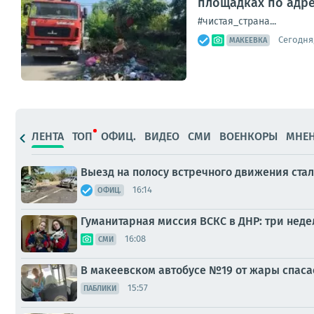
площадках по адреса
#чистая_страна...
Сегодня,
МАКЕЕВКА
ЛЕНТА
ТОП
ОФИЦ.
ВИДЕО
СМИ
ВОЕНКОРЫ
МНЕ
Выезд на полосу встречного движения ста
16:14
ОФИЦ.
Гуманитарная миссия ВСКС в ДНР: три неде
16:08
СМИ
В макеевском автобусе №19 от жары спаса
15:57
ПАБЛИКИ