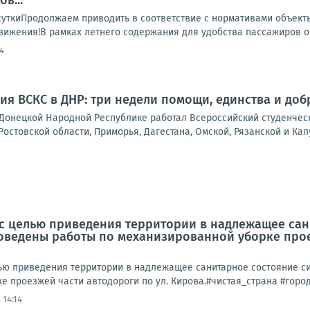
ткиПродолжаем приводить в соответствие с нормативами объект
вижения!В рамках летнего содержания для удобства пассажиров об
4
ия ВСКС в ДНР: три недели помощи, единства и доб
в Донецкой Народной Республике работал Всероссийский студенчес
Ростовской области, Приморья, Дагестана, Омской, Рязанской и Калу
а, с целью приведения территории в надлежащее с
ведены работы по механизированной уборке проез
целью приведения территории в надлежащее санитарное состояние
е проезжей части автодороги по ул. Кирова.#чистая_страна #горо
 14:14