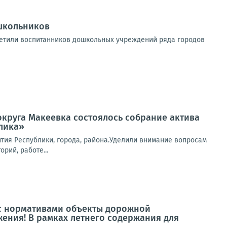
школьников
етили воспитанников дошкольных учреждений ряда городов
 округа Макеевка состоялось собрание актива
лика»
тия Республики, города, района.Уделили внимание вопросам
рий, работе...
 с нормативами объекты дорожной
ения! В рамках летнего содержания для