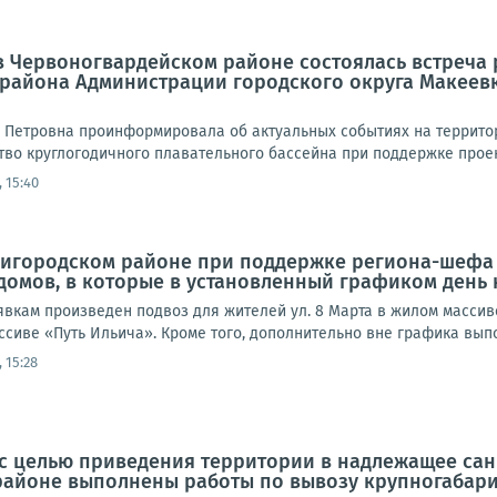
а в Червоногвардейском районе состоялась встреч
 района Администрации городского округа Макеев
 Петровна проинформировала об актуальных событиях на территор
во круглогодичного плавательного бассейна при поддержке проект
 15:40
ригородском районе при поддержке региона-шефа 
домов, в которые в установленный графиком день 
заявкам произведен подвоз для жителей ул. 8 Марта в жилом массив
ссиве «Путь Ильича». Кроме того, дополнительно вне графика выпо
 15:28
а, с целью приведения территории в надлежащее са
районе выполнены работы по вывозу крупногабар