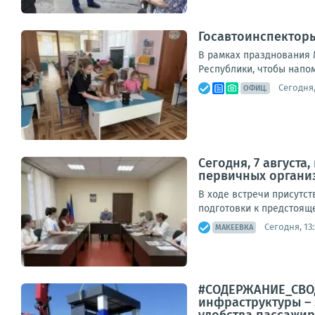
Госавтоинспектор
В рамках празднования 
Республики, чтобы напом
Сегодня,
ОФИЦ.
Сегодня, 7 август
первичных органи
В ходе встречи присутс
подготовки к предстояще
Сегодня, 13:
МАКЕЕВКА
#СОДЕРЖАНИЕ_СВОД
инфраструктуры – 
удобства пассажиро