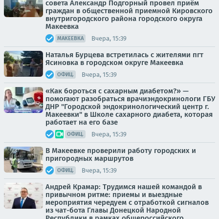
совета Александр Подгорный провел приём
граждан в общественной приемной Кировского
внутригородского района городского округа
Макеевка
Вчера, 15:39
МАКЕЕВКА
Наталья Бурцева встретилась с жителями пгт
Ясиновка в городском округе Макеевка
Вчера, 15:39
ОФИЦ.
«Как бороться с сахарным диабетом?» —
помогают разобраться врачиэндокринологи ГБУ
ДНР "Городской эндокринологический центр г.
Макеевки" в Школе сахарного диабета, которая
работает на его базе
Вчера, 15:39
ОФИЦ.
В Макеевке проверили работу городских и
пригородных маршрутов
Вчера, 15:39
ОФИЦ.
Андрей Крамар: Трудимся нашей командой в
привычном ритме: приемы и выездные
мероприятия чередуем с отработкой сигналов
из чат-бота Главы Донецкой Народной
Республики в рамках общероссийского