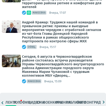
территорию района уютнее и комфортнее для
жителей
Вчера, 17:07
МАКЕЕВКА
Андрей Крамар: Трудимся нашей командой в
привычном ритме: приемы и выездные
мероприятия чередуем с отработкой сигналов
из чат-бота Главы Донецкой Народной
Республики в рамках общероссийского
партпроекта по контролю сферы ЖКХ
Вчера, 15:17
ОФИЦ.
Сегодня, 6 августа в Червоногвардейском
районе состоялась встреча руководителя
Управы Червоногвардейского внутригородского
района Администрации городского округа
Макеевка Марии Чулаковой с трудовым
коллективом МБУ «Дворец...
Вчера, 15:09
МАКЕЕВКА
ЛЕНТА
ТОП
ОФИЦ.
ВИДЕО
СМИ
ВОЕНКОРЫ
МНЕНИЯ
ПАБЛИКИ
ФОТО
ЛОНГРИДЫ