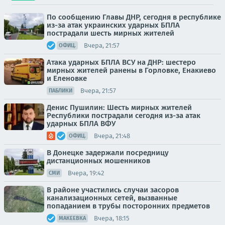
По сообщению Главы ДНР, сегодня в республике
из-за атак украинских ударных БПЛА
пострадали шесть мирных жителей
Вчера, 21:57
ОФИЦ.
Атака ударных БПЛА ВСУ на ДНР: шестеро
мирных жителей ранены в Горловке, Енакиево
и Еленовке
Вчера, 21:57
ПАБЛИКИ
Денис Пушилин: Шесть мирных жителей
Республики пострадали сегодня из-за атак
ударных БПЛА ВФУ
Вчера, 21:48
ОФИЦ.
В Донецке задержали посредницу
дистанционных мошенников
Вчера, 19:42
СМИ
В районе участились случаи засоров
канализационных сетей, вызванные
попаданием в трубы посторонних предметов
Вчера, 18:15
МАКЕЕВКА