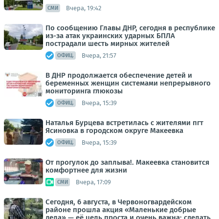
Вчера, 19:42
СМИ
По сообщению Главы ДНР, сегодня в республике
из-за атак украинских ударных БПЛА
пострадали шесть мирных жителей
Вчера, 21:57
ОФИЦ.
В ДНР продолжается обеспечение детей и
беременных женщин системами непрерывного
мониторинга глюкозы
Вчера, 15:39
ОФИЦ.
Наталья Бурцева встретилась с жителями пгт
Ясиновка в городском округе Макеевка
Вчера, 15:39
ОФИЦ.
От прогулок до заплыва!. Макеевка становится
комфортнее для жизни
Вчера, 17:09
СМИ
Сегодня, 6 августа, в Червоногвардейском
районе прошла акция «Маленькие добрые
дела» — её цель проста и очень важна: сделать