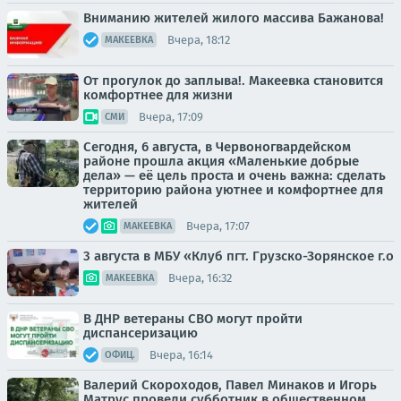
Вниманию жителей жилого массива Бажанова!
Вчера, 18:12
МАКЕЕВКА
От прогулок до заплыва!. Макеевка становится
комфортнее для жизни
Вчера, 17:09
СМИ
Сегодня, 6 августа, в Червоногвардейском
районе прошла акция «Маленькие добрые
дела» — её цель проста и очень важна: сделать
территорию района уютнее и комфортнее для
жителей
Вчера, 17:07
МАКЕЕВКА
3 августа в МБУ «Клуб пгт. Грузско-Зорянское г.о
Вчера, 16:32
МАКЕЕВКА
В ДНР ветераны СВО могут пройти
диспансеризацию
Вчера, 16:14
ОФИЦ.
Валерий Скороходов, Павел Минаков и Игорь
Матрус провели субботник в общественном