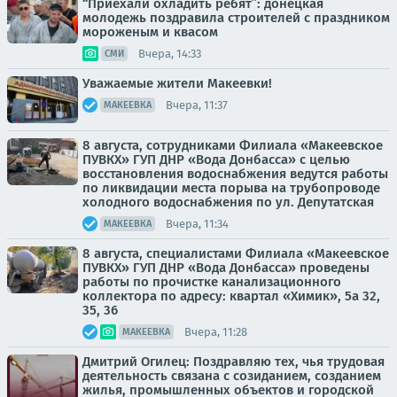
“Приехали охладить ребят”: донецкая
молодежь поздравила строителей с праздником
мороженым и квасом
Вчера, 14:33
СМИ
Уважаемые жители Макеевки!
Вчера, 11:37
МАКЕЕВКА
8 августа, сотрудниками Филиала «Макеевское
ПУВКХ» ГУП ДНР «Вода Донбасса» с целью
восстановления водоснабжения ведутся работы
по ликвидации места порыва на трубопроводе
холодного водоснабжения по ул. Депутатская
Вчера, 11:34
МАКЕЕВКА
8 августа, специалистами Филиала «Макеевское
ПУВКХ» ГУП ДНР «Вода Донбасса» проведены
работы по прочистке канализационного
коллектора по адресу: квартал «Химик», 5а 32,
35, 36
Вчера, 11:28
МАКЕЕВКА
Дмитрий Огилец: Поздравляю тех, чья трудовая
деятельность связана с созиданием, созданием
жилья, промышленных объектов и городской