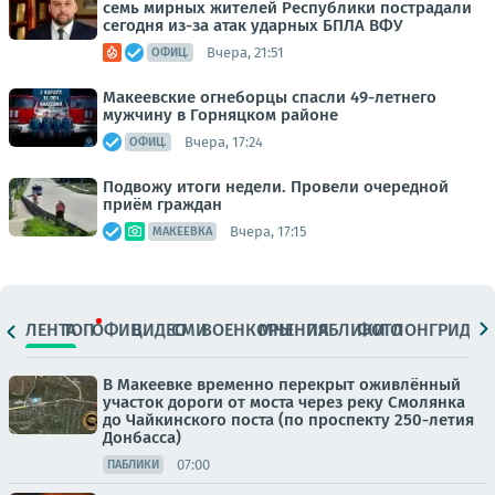
семь мирных жителей Республики пострадали
сегодня из-за атак ударных БПЛА ВФУ
Вчера, 21:51
ОФИЦ.
Макеевские огнеборцы спасли 49-летнего
мужчину в Горняцком районе
Вчера, 17:24
ОФИЦ.
Подвожу итоги недели. Провели очередной
приём граждан
Вчера, 17:15
МАКЕЕВКА
ЛЕНТА
ТОП
ОФИЦ.
ВИДЕО
СМИ
ВОЕНКОРЫ
МНЕНИЯ
ПАБЛИКИ
ФОТО
ЛОНГРИДЫ
В Макеевке временно перекрыт оживлённый
участок дороги от моста через реку Смолянка
до Чайкинского поста (по проспекту 250-летия
Донбасса)
07:00
ПАБЛИКИ