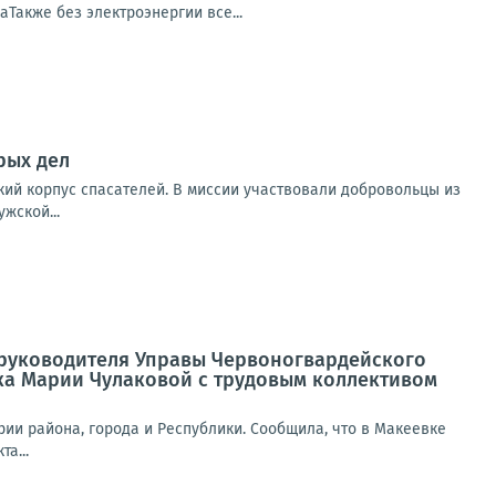
аТакже без электроэнергии все...
рых дел
кий корпус спасателей. В миссии участвовали добровольцы из
жской...
а руководителя Управы Червоногвардейского
ка Марии Чулаковой с трудовым коллективом
ии района, города и Республики. Сообщила, что в Макеевке
а...