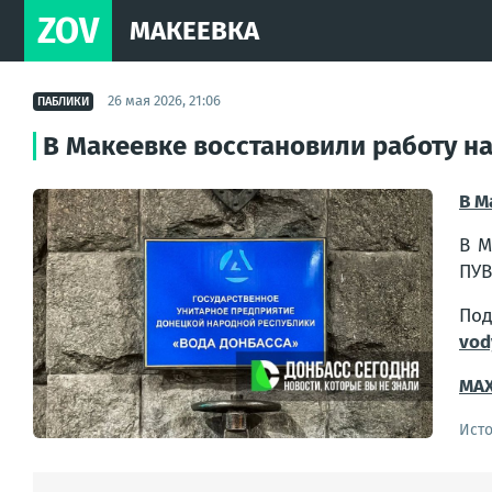
ZOV
МАКЕЕВКА
26 мая 2026, 21:06
ПАБЛИКИ
В Макеевке восстановили работу н
В М
В М
ПУВ
По
vod
MA
Ист