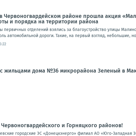
а, в Червоногвардейском районе прошла акция «Ма
оты и порядка на территории района
ты первичных отделений взялись за благоустройство улицы Малино
доль автомобильной дороги. Такие, на первый взгляд, небольшие, но
5:22
л с жильцами дома №36 микрорайона Зеленый в Ма
 Червоногвардейского и Горняцкого районов!
вские городские ЭС «Донецкэнерго» филиал АО «Юго-Западная Эле