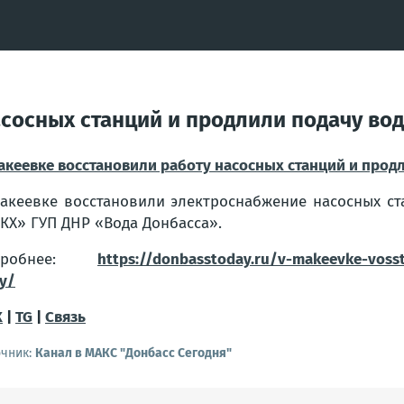
асосных станций и продлили подачу во
акеевке восстановили работу насосных станций и прод
акеевке восстановили электроснабжение насосных с
КХ» ГУП ДНР «Вода Донбасса».
дробнее:
https://donbasstoday.ru/v-makeevke-vossta
y/
X
|
TG
|
Связь
очник:
Канал в МАКС "Донбасс Сегодня"