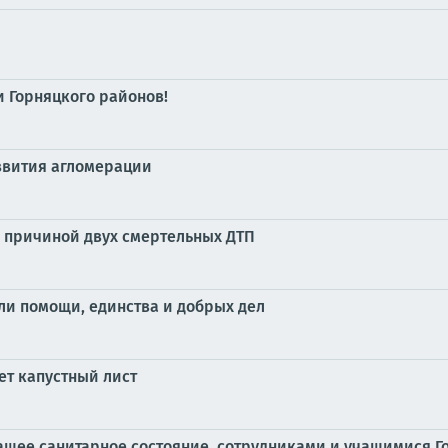
 Горняцкого районов!
азвития агломерации
л причиной двух смертельных ДТП
ли помощи, единства и добрых дел
ет капустный лист
ащее санитарное состояние, сотрудниками и учащимися Г