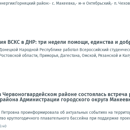
нергии:Горняцкий район:- с. Макеевка,- м-н Октябрьский,- п. Чехов
ия ВСКС в ДНР: три недели помощи, единства и доб
в Донецкой Народной Республике работал Всероссийский студенчес
Ростовской области, Приморья, Дагестана, Омской, Рязанской и Калу
а в Червоногвардейском районе состоялась встреч
 района Администрации городского округа Макеев
 Петровна проинформировала об актуальных событиях на территор
во круглогодичного плавательного бассейна при поддержке проект
5:40