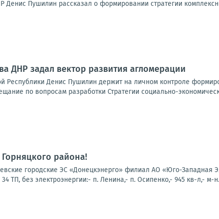
Р Денис Пушилин рассказал о формировании стратегии комплексно
ава ДНР задал вектор развития агломерации
й Республики Денис Пушилин держит на личном контроле формиро
ещание по вопросам разработки Стратегии социально-экономическо
 Горняцкого района!
вские городские ЭС «Донецкэнерго» филиал АО «Юго-Западная Эл
 ТП, без электроэнергии:- п. Ленина,- п. Осипенко,- 945 кв-л,- м-н.