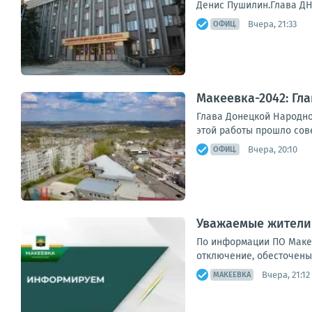
Денис Пушилин.Глава ДН
Вчера, 21:33
ОФИЦ.
Макеевка-2042: Гл
Глава Донецкой Народно
этой работы прошло сов
Вчера, 20:10
ОФИЦ.
Уважаемые жители
По информации ПО Макее
отключение, обесточены 34
Вчера, 21:12
МАКЕЕВКА