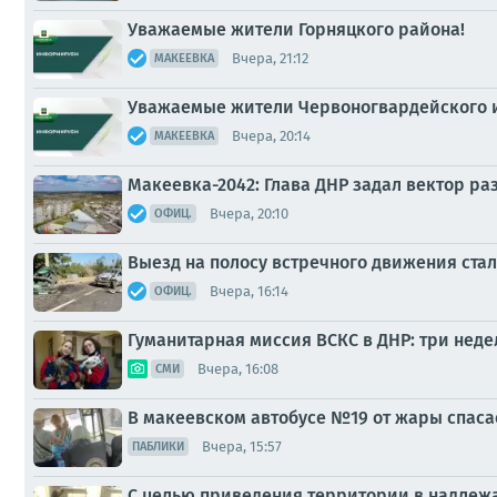
Уважаемые жители Горняцкого района!
Вчера, 21:12
МАКЕЕВКА
Уважаемые жители Червоногвардейского и
Вчера, 20:14
МАКЕЕВКА
Макеевка-2042: Глава ДНР задал вектор р
Вчера, 20:10
ОФИЦ.
Выезд на полосу встречного движения ста
Вчера, 16:14
ОФИЦ.
Гуманитарная миссия ВСКС в ДНР: три неде
Вчера, 16:08
СМИ
В макеевском автобусе №19 от жары спаса
Вчера, 15:57
ПАБЛИКИ
С целью приведения территории в надлеж