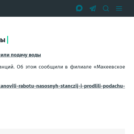
ды
лили подачу воды
танций. Об этом сообщили в филиале «Макеевское
novili-rabotu-nasosnyh-stanczij-i-prodlili-podachu-