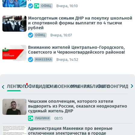
Вчера, 16:10
ОФИЦ.
Многодетным семьям ДНР на покупку школьной
и спортивной формы выплатят по 4 тысячи
рублей
Вчера, 16:07
ОФИЦ.
Вниманию жителей Центрально-Городского,
Советского и Червоногвардейского районов!
Вчера, 14:52
МАКЕЕВКА
ЛЕНТА
ТОП
ОФИЦ.
ВИДЕО
СМИ
ВОЕНКОРЫ
МНЕНИЯ
ПАБЛИКИ
ФОТО
ЛОНГРИДЫ
Чешским ополченцем, которого хотели
выдворить из России, оказался неоднократно
судимый житель ДНР
08:15
ПАБЛИКИ
Администрация Макеевки про веерные
отключения электричества в городе