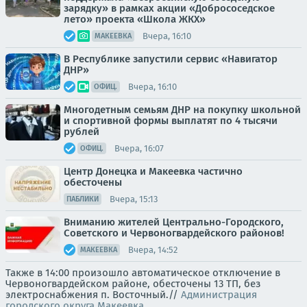
зарядку» в рамках акции «Добрососедское
лето» проекта «Школа ЖКХ»
Вчера, 16:10
МАКЕЕВКА
В Республике запустили сервис «Навигатор
ДНР»
Вчера, 16:10
ОФИЦ.
Многодетным семьям ДНР на покупку школьной
и спортивной формы выплатят по 4 тысячи
рублей
Вчера, 16:07
ОФИЦ.
Центр Донецка и Макеевка частично
обесточены
Вчера, 15:13
ПАБЛИКИ
Вниманию жителей Центрально-Городского,
Советского и Червоногвардейского районов!
Вчера, 14:52
МАКЕЕВКА
Также в 14:00 произошло автоматическое отключение в
Червоногвардейском районе, обесточены 13 ТП, без
электроснабжения п. Восточный.//
Администрация
городского округа Макеевка