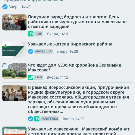
Вчера, 14:40
Получили заряд бодрости и энергии: День
работника физкультуры и спорта макеевчане
отметили зарядкой
Вчера, 14:31
СМИ
Уважаемые жители Кировского района!
Вчера, 14:28
МАКЕЕВКА
Что ждет дом №36 микрорайона Зеленый в
Макеевке?
Вчера, 14:12
СМИ
В рамках Всероссийской акции, приуроченной
ко Дню физкультурника, в городском округе
Макеевка состоялась общегородская утренняя
зарядка, объединившая муниципальных
служащих и представителей молодежных
общественных...
Вчера, 14:09
МАКЕЕВКА
Уважаемые макеевчане!. Макеевский комбинат
детского питания приглашает родителей