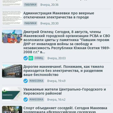
Вчера, 20:36
ПАБЛИКИ
Администрация Макеевки про веерные
отключения электричества в городе
Вчера, 20:30
ПАБЛИКИ
Дмитрий Огилец: Сегодня, 8 августа, члены
Макеевский городской организации РСВА и СВО
возложили цветы у памятника "Павшим героям
ДНР от инвалидов войны за свободу и
независимость Республики Южная Осетия 1989-
2008 г.г." в...
Вчера, 20:03
ОФИЦ.
Дорогие макеевчане!. Понимаем, как тяжело
приходится без электричества, и разделяем
ваше беспокойство
Вчера, 19:49
МАКЕЕВКА
Уважаемые жители Центрально-Городского и
Кировского районов!
Вчера, 16:42
МАКЕЕВКА
Спорт объединяет соседей!. Сегодня Макеевка
поддержала «Всероссийскую соседскую