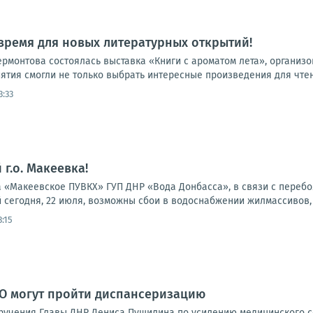
время для новых литературных открытий!
Лермонтова состоялась выставка «Книги с ароматом лета», орган
ятия смогли не только выбрать интересные произведения для чтени
3:33
г.о. Макеевка!
«Макеевское ПУВКХ» ГУП ДНР «Вода Донбасса», в связи с перебо
 сегодня, 22 июля, возможны сбои в водоснабжении жилмассивов, 
3:15
ВО могут пройти диспансеризацию
ручения Главы ДНР Дениса Пушилина по усилению медицинского 