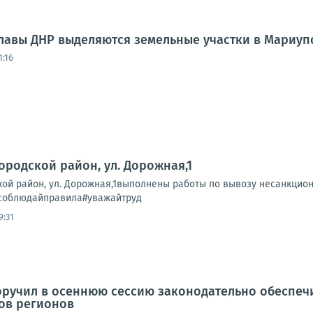
авы ДНР выделяются земельные участки в Мариупо
1:16
ородской район, ул. Дорожная,1
кой район, ул. Дорожная,1выполнены работы по вывозу несанкци
соблюдайправила#уважайтруд
9:31
ручил в осеннюю сессию законодательно обеспечи
ов регионов