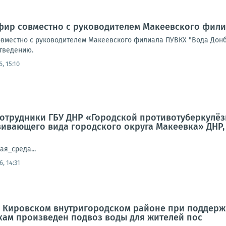
фир совместно с руководителем Макеевского фили
вместно с руководителем Макеевского филиала ПУВКХ "Вода Дон
тведению.
6, 15:10
 сотрудники ГБУ ДНР «Городской противотуберкулёз
ивающего вида городского округа Макеевка» ДНР,
ая_среда...
6, 14:31
 в Кировском внутригородском районе при поддер
кам произведен подвоз воды для жителей пос