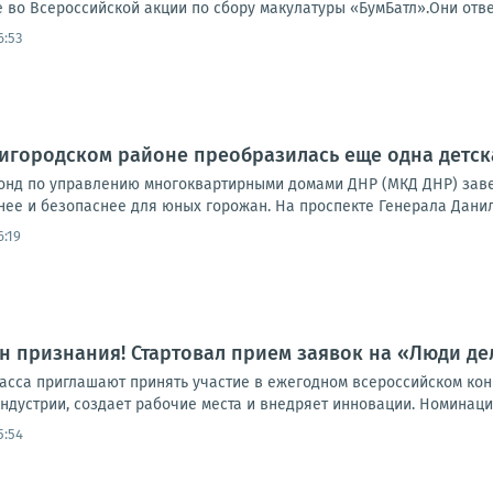
 во Всероссийской акции по сбору макулатуры «БумБатл».Они отве
6:53
ригородском районе преобразилась еще одна детс
нд по управлению многоквартирными домами ДНР (МКД ДНР) завер
нее и безопаснее для юных горожан. На проспекте Генерала Данило
6:19
н признания! Стартовал прием заявок на «Люди дел
сса приглашают принять участие в ежегодном всероссийском конку
индустрии, создает рабочие места и внедряет инновации. Номинации
5:54