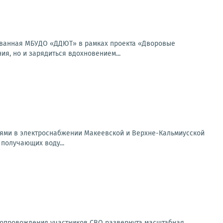
изованная МБУДО «ДДЮТ» в рамках проекта «Дворовые
я, но и зарядиться вдохновением...
ями в электроснабжении Макеевской и Верхне-Кальмиусской
получающих воду...
сопровождения участников СВО развернута масштабная