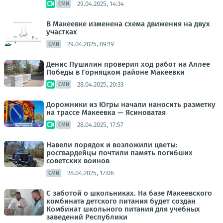
29.04.2025, 14:34
СМИ
В Макеевке изменена схема движения на двух
участках
29.04.2025, 09:19
СМИ
Денис Пушилин проверил ход работ на Аллее
Победы в Горняцком районе Макеевки
28.04.2025, 20:33
СМИ
Дорожники из Югры начали наносить разметку
на трассе Макеевка — Ясиноватая
28.04.2025, 17:57
СМИ
Навели порядок и возложили цветы:
росгвардейцы почтили память погибших
советских воинов
28.04.2025, 17:06
СМИ
С заботой о школьниках. На базе Макеевского
комбината детского питания будет создан
Комбинат школьного питания для учебных
заведений Республики