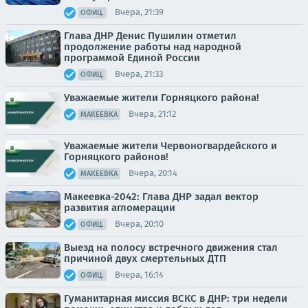
Вчера, 21:39
ОФИЦ.
Глава ДНР Денис Пушилин отметил
продолжение работы над народной
программой Единой России
Вчера, 21:33
ОФИЦ.
Уважаемые жители Горняцкого района!
Вчера, 21:12
МАКЕЕВКА
Уважаемые жители Червоногвардейского и
Горняцкого районов!
Вчера, 20:14
МАКЕЕВКА
Макеевка-2042: Глава ДНР задал вектор
развития агломерации
Вчера, 20:10
ОФИЦ.
Выезд на полосу встречного движения стал
причиной двух смертельных ДТП
Вчера, 16:14
ОФИЦ.
Гуманитарная миссия ВСКС в ДНР: три недели