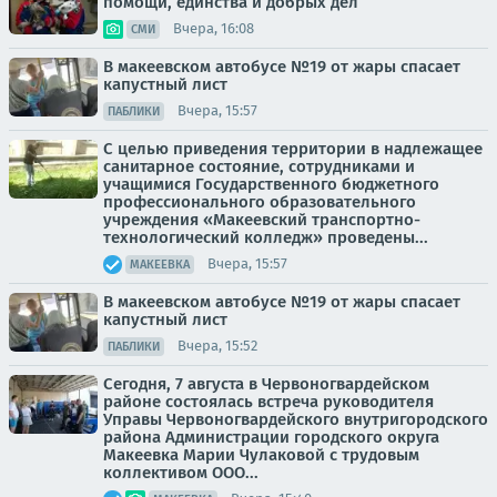
помощи, единства и добрых дел
Вчера, 16:08
СМИ
В макеевском автобусе №19 от жары спасает
капустный лист
Вчера, 15:57
ПАБЛИКИ
С целью приведения территории в надлежащее
санитарное состояние, сотрудниками и
учащимися Государственного бюджетного
профессионального образовательного
учреждения «Макеевский транспортно-
технологический колледж» проведены...
Вчера, 15:57
МАКЕЕВКА
В макеевском автобусе №19 от жары спасает
капустный лист
Вчера, 15:52
ПАБЛИКИ
Сегодня, 7 августа в Червоногвардейском
районе состоялась встреча руководителя
Управы Червоногвардейского внутригородского
района Администрации городского округа
Макеевка Марии Чулаковой с трудовым
коллективом ООО...