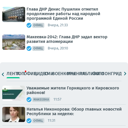
Глава ДНР Денис Пушилин отметил
продолжение работы над народной
программой Единой России
Вчера, 21:33
ОФИЦ.
Макеевка-2042: Глава ДНР задал вектор
развития агломерации
Вчера, 20:10
ОФИЦ.
ЛЕНТА
ТОП
ОФИЦ.
ВИДЕО
СМИ
ВОЕНКОРЫ
МНЕНИЯ
ПАБЛИКИ
ФОТО
ЛОНГРИДЫ
Уважаемые жители Горняцкого и Кировского
районов!
11:57
МАКЕЕВКА
Наталья Никонорова: Обзор главных новостей
Республики за неделю:
11:31
ОФИЦ.