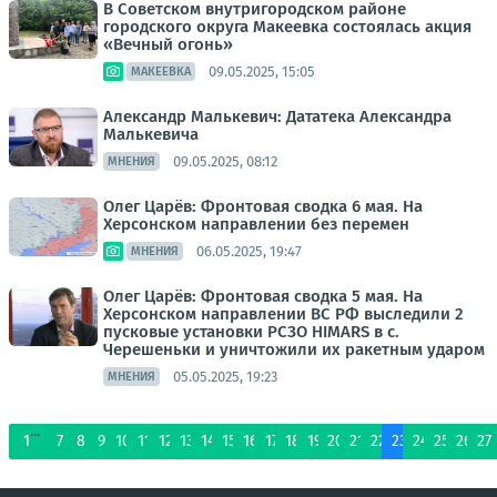
В Советском внутригородском районе
городского округа Макеевка состоялась акция
«Вечный огонь»
09.05.2025, 15:05
МАКЕЕВКА
Александр Малькевич: Дататека Александра
Малькевича
09.05.2025, 08:12
МНЕНИЯ
Олег Царёв: Фронтовая сводка 6 мая. На
Херсонском направлении без перемен
06.05.2025, 19:47
МНЕНИЯ
Олег Царёв: Фронтовая сводка 5 мая. На
Херсонском направлении ВС РФ выследили 2
пусковые установки РСЗО HIMARS в с.
Черешеньки и уничтожили их ракетным ударом
05.05.2025, 19:23
МНЕНИЯ
...
1
7
8
9
10
11
12
13
14
15
16
17
18
19
20
21
22
23
24
25
26
27