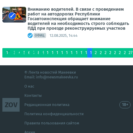
Вниманию водителей. В связи с проведением
работ на автодорогах Республики
Госавтоинспекция обращает внимание
водителей на необходимость строго соблюдать
ПДД при проезде реконструируемых участков
12.08.2025, 14:44
ОФИЦ.
...
1
3
4
5
6
7
8
9
10
11
12
13
14
15
16
17
18
19
20
21
22
23
24
25
26
27
© Лента новостей Макеевки
Email:
info@newsmakeevka.ru
О нас
Контакты
ZOV
18+
Редакционная политика
Политика конфиденциальности
Правила пользования сайтом
Архив