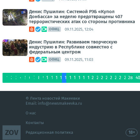
Денис Пушилин: Системой РЭБ «Купол
Донбасса» за неделю предотвращены 407
террористических атак со стороны противника
09.11.2025, 12:04
ОФИЦ.
Денис Пушилин: Развиваем творческую
индустрию в Республике совместно с
федеральным центром
09.11.2025, 11:03
ОФИЦ.
...
1
2
3
4
5
6
7
8
9
10
11
12
13
14
15
16
17
18
19
20
21
22
23
24
25
26
27
28
4
© Лента новостей Макеевки
Email:
info@newsmakeevka.ru
О нас
Контакты
ZOV
18+
Редакционная политика