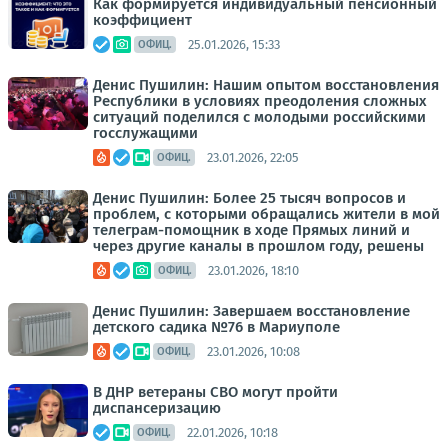
Как формируется индивидуальный пенсионный
коэффициент
25.01.2026, 15:33
ОФИЦ.
Денис Пушилин: Нашим опытом восстановления
Республики в условиях преодоления сложных
ситуаций поделился с молодыми российскими
госслужащими
23.01.2026, 22:05
ОФИЦ.
Денис Пушилин: Более 25 тысяч вопросов и
проблем, с которыми обращались жители в мой
телеграм-помощник в ходе Прямых линий и
через другие каналы в прошлом году, решены
23.01.2026, 18:10
ОФИЦ.
Денис Пушилин: Завершаем восстановление
детского садика №76 в Мариуполе
23.01.2026, 10:08
ОФИЦ.
В ДНР ветераны СВО могут пройти
диспансеризацию
22.01.2026, 10:18
ОФИЦ.