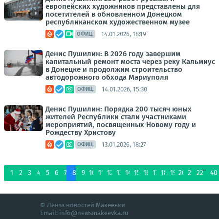
европейских художников представлены для
посетителей в обновленном Донецком
республиканском художественном музее
14.01.2026, 18:19
ОФИЦ.
Денис Пушилин: В 2026 году завершим
капитальный ремонт моста через реку Кальмиус
в Донецке и продолжим строительство
автодорожного обхода Мариуполя
14.01.2026, 15:30
ОФИЦ.
Денис Пушилин: Порядка 200 тысяч юных
жителей Республики стали участниками
мероприятий, посвященных Новому году и
Рождеству Христову
13.01.2026, 18:27
ОФИЦ.
...
1
2
3
4
5
6
7
8
9
10
11
12
13
14
15
16
17
18
19
20
21
22
40
© Лента новостей Макеевки
Email:
info@newsmakeevka.ru