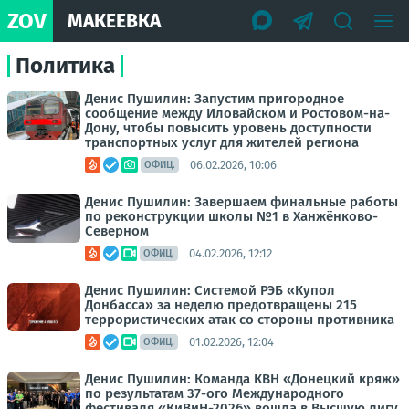
ZOV
МАКЕЕВКА
Политика
Денис Пушилин: Запустим пригородное
сообщение между Иловайском и Ростовом-на-
Дону, чтобы повысить уровень доступности
транспортных услуг для жителей региона
06.02.2026, 10:06
ОФИЦ.
Денис Пушилин: Завершаем финальные работы
по реконструкции школы №1 в Ханжёнково-
Северном
04.02.2026, 12:12
ОФИЦ.
Денис Пушилин: Системой РЭБ «Купол
Донбасса» за неделю предотвращены 215
террористических атак со стороны противника
01.02.2026, 12:04
ОФИЦ.
Денис Пушилин: Команда КВН «Донецкий кряж»
по результатам 37-ого Международного
фестиваля «КиВиН-2026» вошла в Высшую лигу