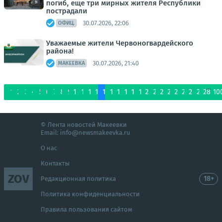
погиб, еще три мирных жителя Республики
пострадали
30.07.2026, 22:06
ОФИЦ.
Уважаемые жители Червоногвардейского
района!
30.07.2026, 21:40
МАКЕЕВКА
...
1
2
3
4
5
6
7
8
9
10
11
12
13
14
15
16
17
18
19
20
21
22
23
24
25
26
27
28
10
© Лента новостей Макеевки
Email:
info@newsmakeevka.ru
О нас
Контакты
ZOV
18+
Редакционная политика
Политика конфиденциальности
Правила пользования сайтом