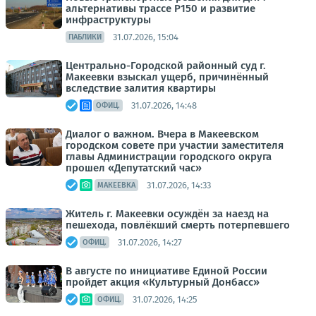
альтернативы трассе Р150 и развитие
инфраструктуры
31.07.2026, 15:04
ПАБЛИКИ
Центрально-Городской районный суд г.
Макеевки взыскал ущерб, причинённый
вследствие залития квартиры
31.07.2026, 14:48
ОФИЦ.
Диалог о важном. Вчера в Макеевском
городском совете при участии заместителя
главы Администрации городского округа
прошел «Депутатский час»
31.07.2026, 14:33
МАКЕЕВКА
Житель г. Макеевки осуждён за наезд на
пешехода, повлёкший смерть потерпевшего
31.07.2026, 14:27
ОФИЦ.
В августе по инициативе Единой России
пройдет акция «Культурный Донбасс»
31.07.2026, 14:25
ОФИЦ.