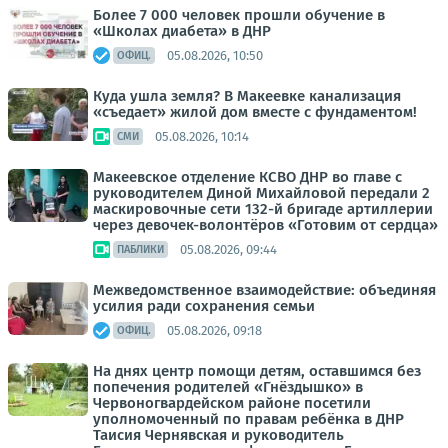
Более 7 000 человек прошли обучение в
«Школах диабета» в ДНР
05.08.2026, 10:50
ОФИЦ.
Куда ушла земля? В Макеевке канализация
«съедает» жилой дом вместе с фундаментом!
05.08.2026, 10:14
СМИ
Макеевское отделение КСВО ДНР во главе с
руководителем Диной Михайловой передали 2
маскировочные сети 132-й бригаде артиллерии
через девочек-волонтёров «Готовим от сердца»
05.08.2026, 09:44
ПАБЛИКИ
Межведомственное взаимодействие: объединяя
усилия ради сохранения семьи
05.08.2026, 09:18
ОФИЦ.
На днях центр помощи детям, оставшимся без
попечения родителей «Гнёздышко» в
Червоногвардейском районе посетили
уполномоченный по правам ребёнка в ДНР
Таисия Чернявская и руководитель