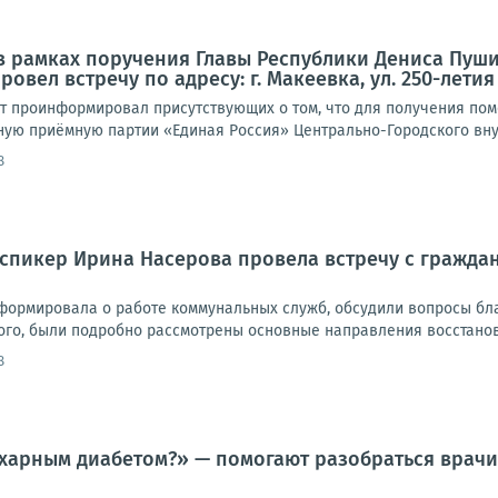
а в рамках поручения Главы Республики Дениса Пуш
ровел встречу по адресу: г. Макеевка, ул. 250-летия
ат проинформировал присутствующих о том, что для получения по
ную приёмную партии «Единая Россия» Центрально-Городского внут
8
, спикер Ирина Насерова провела встречу с граждана
формировала о работе коммунальных служб, обсудили вопросы бла
ого, были подробно рассмотрены основные направления восстановл
8
ахарным диабетом?» — помогают разобраться врач