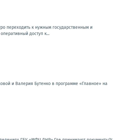
тро переходить к нужным государственным и
перативный доступ к...
ковой и Валерия Бутенко в программе «Главное» на
тделениях ГБУ «МФЦ ДНР».Где принимают документы?г.