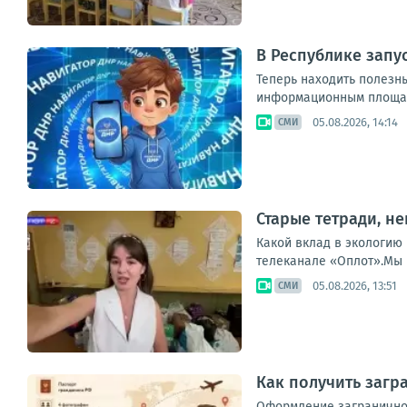
В Республике запу
Теперь находить полезн
информационным площадк
05.08.2026, 14:14
СМИ
Старые тетради, н
Какой вклад в экологию
телеканале «Оплот».Мы в
05.08.2026, 13:51
СМИ
Как получить загр
Оформление заграничног