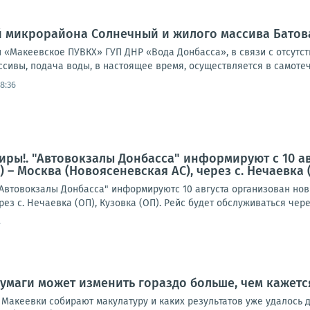
 микрорайона Солнечный и жилого массива Батов
«Макеевское ПУВКХ» ГУП ДНР «Вода Донбасса», в связи с отсутс
сивы, подача воды, в настоящее время, осуществляется в самотеч
18:36
ры!. "Автовокзалы Донбасса" информируют с 10 а
– Москва (Новоясеневская АС), через с. Нечаевка (
втовокзалы Донбасса" информируютс 10 августа организован нов
ез с. Нечаевка (ОП), Кузовка (ОП). Рейс будет обслуживаться чере
4
умаги может изменить гораздо больше, чем кажетс
 Макеевки собирают макулатуру и каких результатов уже удалось