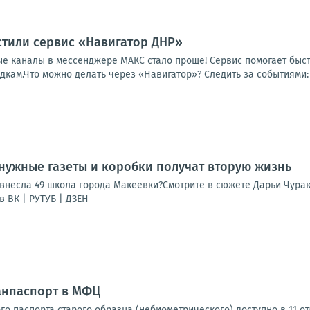
стили сервис «Навигатор ДНР»
ые каналы в мессенджере МАКС стало проще! Сервис помогает быс
ам.Что можно делать через «Навигатор»? Следить за событиями: о
енужные газеты и коробки получат вторую жизнь
 внесла 49 школа города Макеевки?Смотрите в сюжете Дарьи Чура
 ВК | РУТУБ | ДЗЕН
анпаспорт в МФЦ
о паспорта старого образца (небиометрического) доступно в 11 о