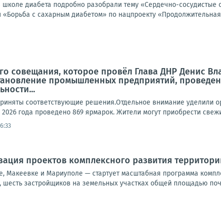
в школе диабета подробно разобрали тему «Сердечно-сосудистые 
«Борьба с сахарным диабетом» по нацпроекту «Продолжительная и
го совещания, которое провёл Глава ДНР Денис В
становление промышленных предприятий, проведен
ности...
риняты соответствующие решения.Отдельное внимание уделили ор
 2026 года проведено 869 ярмарок. Жители могут приобрести свежи
6:33
зация проектов комплексного развития территори
е, Макеевке и Мариуполе — стартует масштабная программа компл
шесть застройщиков на земельных участках общей площадью почти 