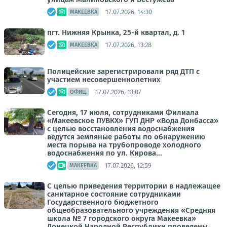
17.07.2026, 14:30
МАКЕЕВКА
пгт. Нижняя Крынка, 25-й квартал, д. 1
17.07.2026, 13:28
МАКЕЕВКА
Полицейские зарегистрировали ряд ДТП с
участием несовершеннолетних
17.07.2026, 13:07
ОФИЦ.
Сегодня, 17 июля, сотрудниками Филиала
«Макеевское ПУВКХ» ГУП ДНР «Вода Донбасса»
с целью восстановления водоснабжения
ведутся земляные работы по обнаружению
места порыва на трубопроводе холодного
водоснабжения по ул. Кирова...
17.07.2026, 12:59
МАКЕЕВКА
С целью приведения территории в надлежащее
санитарное состояние сотрудниками
Государственного бюджетного
общеобразовательного учреждения «Средняя
школа № 7 городского округа Макеевка»
Донецкой Народной Республики проведены...