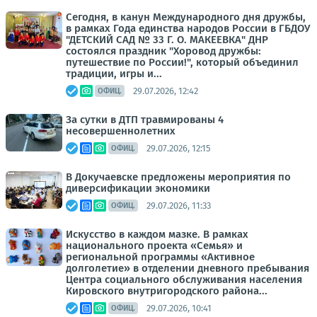
Сегодня, в канун Международного дня дружбы,
в рамках Года единства народов России в ГБДОУ
"ДЕТСКИЙ САД № 33 Г. О. МАКЕЕВКА" ДНР
состоялся праздник "Хоровод дружбы:
путешествие по России!", который объединил
традиции, игры и...
29.07.2026, 12:42
ОФИЦ.
За сутки в ДТП травмированы 4
несовершеннолетних
29.07.2026, 12:15
ОФИЦ.
В Докучаевске предложены мероприятия по
диверсификации экономики
29.07.2026, 11:33
ОФИЦ.
Искусство в каждом мазке. В рамках
национального проекта «Семья» и
региональной программы «Активное
долголетие» в отделении дневного пребывания
Центра социального обслуживания населения
Кировского внутригородского района...
29.07.2026, 10:41
ОФИЦ.