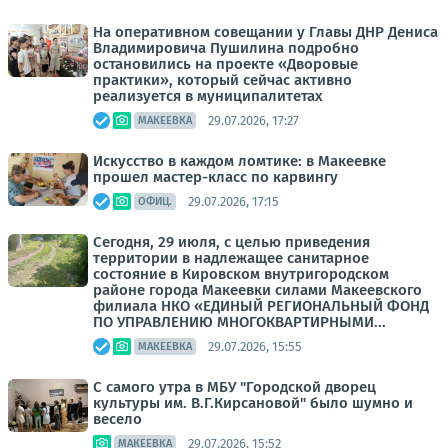
На оперативном совещании у Главы ДНР Дениса
Владимировича Пушилина подробно
остановились на проекте «Дворовые
практики», который сейчас активно
реализуется в муниципалитетах
29.07.2026, 17:27
МАКЕЕВКА
Искусство в каждом ломтике: в Макеевке
прошел мастер-класс по карвингу
29.07.2026, 17:15
ОФИЦ.
Сегодня, 29 июля, с целью приведения
территории в надлежащее санитарное
состояние в Кировском внутригородском
районе города Макеевки силами Макеевского
филиала НКО «ЕДИНЫЙ РЕГИОНАЛЬНЫЙ ФОНД
ПО УПРАВЛЕНИЮ МНОГОКВАРТИРНЫМИ...
29.07.2026, 15:55
МАКЕЕВКА
С самого утра в МБУ "Городской дворец
культуры им. В.Г.Кирсановой" было шумно и
весело
29.07.2026, 15:52
МАКЕЕВКА