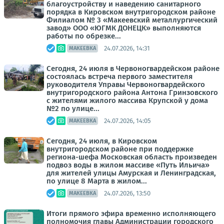
благоустройству и наведению санитарного
порядка в Кировском внутригородском районе
Филиалом № 3 «Макеевский металлургический
завод» ООО «ЮГМК ДОНЕЦК» выполняются
работы по обрезке...
24.07.2026, 14:31
МАКЕЕВКА
Сегодня, 24 июля в Червоногвардейском районе
состоялась встреча первого заместителя
руководителя Управы Червоногвардейского
внутригородского района Антона Гринзовского
с жителями жилого массива Крупской у дома
№2 по улице...
24.07.2026, 14:05
МАКЕЕВКА
Сегодня, 24 июля, в Кировском
внутригородском районе при поддержке
региона-шефа Московская область произведен
подвоз воды в жилом массиве «Путь Ильича»
для жителей улицы Амурская и Ленинградская,
по улице 8 Марта в жилом...
24.07.2026, 13:50
МАКЕЕВКА
Итоги прямого эфира временно исполняющего
полномочия главы Администрации городского