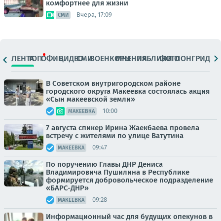
комфортнее для жизни
Вчера, 17:09
СМИ
ЛЕНТА
ТОП
ОФИЦ.
ВИДЕО
СМИ
ВОЕНКОРЫ
МНЕНИЯ
ПАБЛИКИ
ФОТО
ЛОНГРИДЫ
В Советском внутригородском районе
городского округа Макеевка состоялась акция
«Сын макеевской земли»
10:00
МАКЕЕВКА
7 августа спикер Ирина Жаекбаева провела
встречу с жителями по улице Ватутина
09:47
МАКЕЕВКА
По поручению Главы ДНР Дениса
Владимировича Пушилина в Республике
формируется добровольческое подразделение
«БАРС-ДНР»
09:28
МАКЕЕВКА
Информационный час для будущих опекунов в