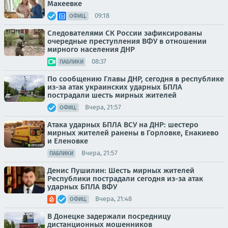
Макеевке
09:18
ОФИЦ.
Следователями СК России зафиксированы
очередные преступления ВФУ в отношении
мирного населения ДНР
08:37
ПАБЛИКИ
По сообщению Главы ДНР, сегодня в республике
из-за атак украинских ударных БПЛА
пострадали шесть мирных жителей
Вчера, 21:57
ОФИЦ.
Атака ударных БПЛА ВСУ на ДНР: шестеро
мирных жителей ранены в Горловке, Енакиево
и Еленовке
Вчера, 21:57
ПАБЛИКИ
Денис Пушилин: Шесть мирных жителей
Республики пострадали сегодня из-за атак
ударных БПЛА ВФУ
Вчера, 21:48
ОФИЦ.
В Донецке задержали посредницу
дистанционных мошенников