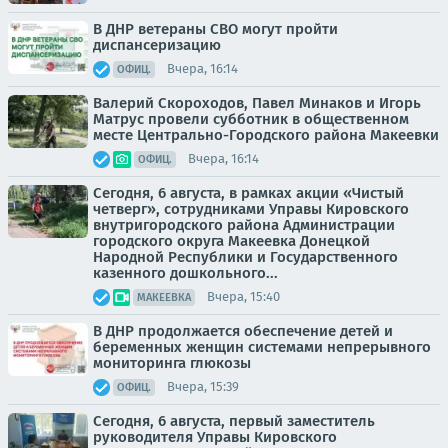
В ДНР ветераны СВО могут пройти
диспансеризацию
Вчера, 16:14
ОФИЦ.
Валерий Скороходов, Павел Минаков и Игорь
Матрус провели субботник в общественном
месте Центрально-Городского района Макеевки
Вчера, 16:14
ОФИЦ.
Сегодня, 6 августа, в рамках акции «Чистый
четверг», сотрудниками Управы Кировского
внутригородского района Администрации
городского округа Макеевка Донецкой
Народной Республики и Государственного
казенного дошкольного...
Вчера, 15:40
МАКЕЕВКА
В ДНР продолжается обеспечение детей и
беременных женщин системами непрерывного
мониторинга глюкозы
Вчера, 15:39
ОФИЦ.
Сегодня, 6 августа, первый заместитель
руководителя Управы Кировского