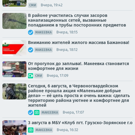
Вчера, 19:42
СМИ
В районе участились случаи засоров
канализационных сетей, вызванные
попаданием в трубы посторонних предметов
Вчера, 18:15
МАКЕЕВКА
Вниманию жителей жилого массива Бажанова!
Вчера, 18:12
МАКЕЕВКА
От прогулок до заплыва!. Макеевка становится
комфортнее для жизни
Вчера, 17:09
СМИ
Сегодня, 6 августа, в Червоногвардейском
районе прошла акция «Маленькие добрые
дела» — её цель проста и очень важна: сделать
территорию района уютнее и комфортнее для
жителей
Вчера, 17:07
МАКЕЕВКА
3 августа в МБУ «Клуб пгт. Грузско-Зорянское г.о
Вчера, 16:32
МАКЕЕВКА