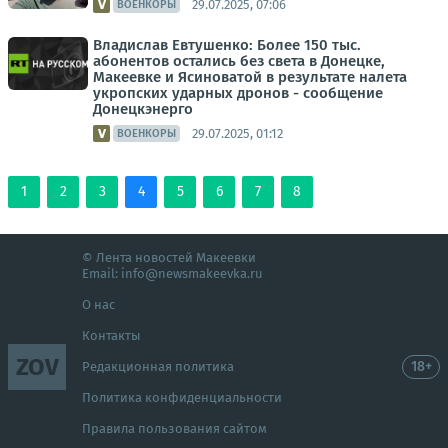
29.07.2025, 07:06
ВОЕНКОРЫ
Владислав Евтушенко: Более 150 тыс.
абонентов остались без света в Донецке,
Макеевке и Ясиноватой в результате налета
укропских ударных дронов - сообщение
Донецкэнерго
29.07.2025, 01:12
ВОЕНКОРЫ
1
2
3
4
5
6
7
8
© Лента новостей Макеевки
Email:
info@newsmakeevka.ru
О нас
Контакты
ZOV
18+
Редакционная политика
Политика конфиденциальности
Правила пользования сайтом