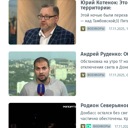
Юрий Котенок: Это
территории:
Этой ночью были перехва
— над Тамбовской;3) Пят
17.11.2025, 
ВОЕНКОРЫ
Андрей Руденко: Об
Обстановка на утро 17 
отключения света в Доне
17.11.2025, 
ВОЕНКОРЫ
Родион Северьянов
Донбасс остался без све
частично обесточены. К
17.11.20
ВОЕНКОРЫ