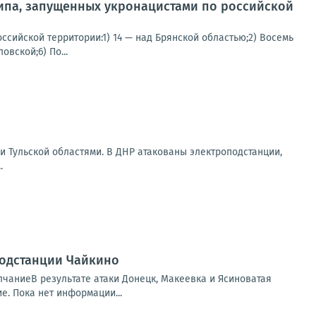
ипа, запущенных укронацистами по российской
сийской территории:1) 14 — над Брянской областью;2) Восемь
вской;6) По...
и Тульской областями. В ДНР атакованы электроподстанции,
.
 подстанции Чайкино
лчаниеВ результате атаки Донецк, Макеевка и Ясиноватая
. Пока нет информации...