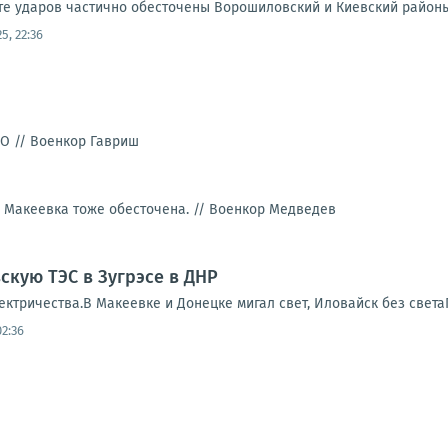
те ударов частично обесточены Ворошиловский и Киевский районы.
25, 22:36
ВО //
Военкор Гавриш
о Макеевка тоже обесточена. //
Военкор Медведев
скую ТЭС в Зугрэсе в ДНР
ектричества.В Макеевке и Донецке мигал свет, Иловайск без света
02:36