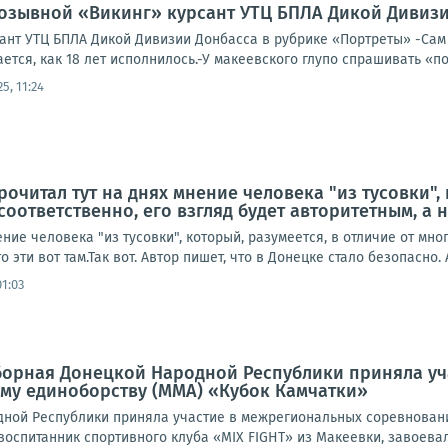
озывной «Викинг» курсант УТЦ БПЛА Дикой Дивизи
нт УТЦ БПЛА Дикой Дивизии Донбасса в рубрике «Портреты» -Сам о
ается, как 18 лет исполнилось.-У макеевского глупо спрашивать «по
25, 11:24
очитал тут на днях мнение человека "из тусовки", 
соответственно, его взгляд будет авторитетным, а не
ение человека "из тусовки", который, разумеется, в отличие от мно
о эти вот там.Так вот. Автор пишет, что в Донецке стало безопасно. А
01:03
Сборная Донецкой Народной Республики приняла у
му единоборству (ММА) «Кубок Камчатки»
ной Республики приняла участие в межрегиональных соревнован
воспитанник спортивного клуба «MIX FIGHT» из Макеевки, завоевал