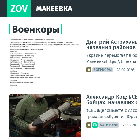
ZOV
МАКЕЕВКА
Военкоры
Дмитрий Астрахань
названия районов
Украине перемогает в б
Макеевкиhttps://t.me/ha
28.02.2026, 
ВОЕНКОРЫ
Александр Коц: #С
бойцах, начавших 
#СВОиДелоВместе с Ассо
гражданке.Курянин Юрий
23.02.20
ВОЕНКОРЫ