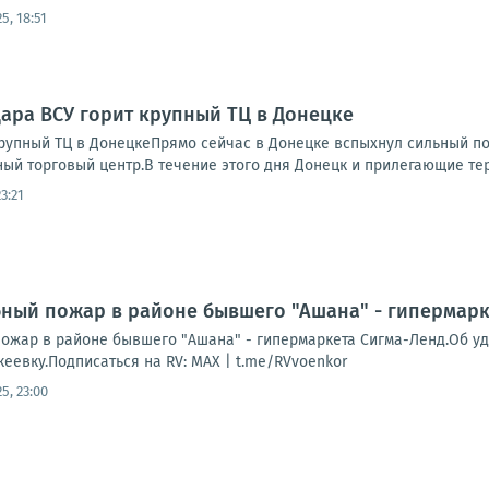
25, 18:51
дара ВСУ горит крупный ТЦ в Донецке
крупный ТЦ в ДонецкеПрямо сейчас в Донецке вспыхнул сильный п
ый торговый центр.В течение этого дня Донецк и прилегающие тер
23:21
ный пожар в районе бывшего "Ашана" - гипермарк
ожар в районе бывшего "Ашана" - гипермаркета Сигма-Ленд.Об уд
еевку.Подписаться на RV: MAX | t.me/RVvoenkor
25, 23:00