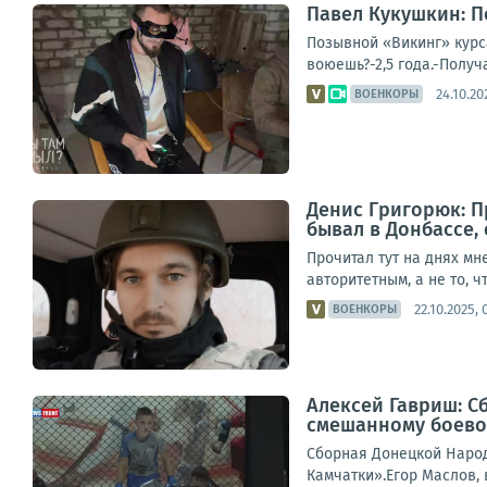
Павел Кукушкин: П
Позывной «Викинг» курса
воюешь?-2,5 года.-Получ
24.10.20
ВОЕНКОРЫ
Денис Григорюк: Пр
бывал в Донбассе, 
Прочитал тут на днях мн
авторитетным, а не то, чт
22.10.2025, 
ВОЕНКОРЫ
Алексей Гавриш: 
смешанному боево
Сборная Донецкой Народ
Камчатки».Егор Маслов, 