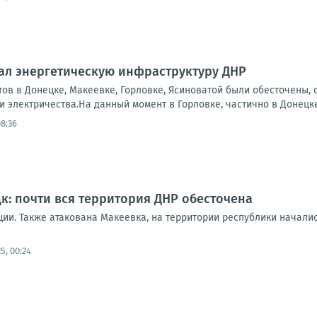
ал энергетическую инфраструктуру ДНР
тов в Донецке, Макеевке, Горловке, Ясиноватой были обесточены,
 электричества.На данный момент в Горловке, частично в Донецке
08:36
цк: почти вся территория ДНР обесточена
ции. Также атакована Макеевка, на территории республики началис
25, 00:24