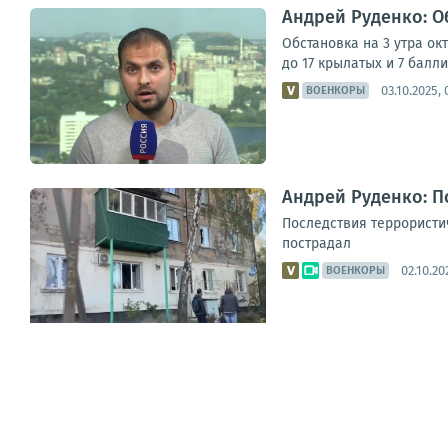
Андрей Руденко: Об
Обстановка на 3 утра ок
до 17 крылатых и 7 балли
03.10.2025, 
ВОЕНКОРЫ
Андрей Руденко: П
Последствия террористи
пострадал
02.10.20
ВОЕНКОРЫ
1
2
3
4
5
6
7
8