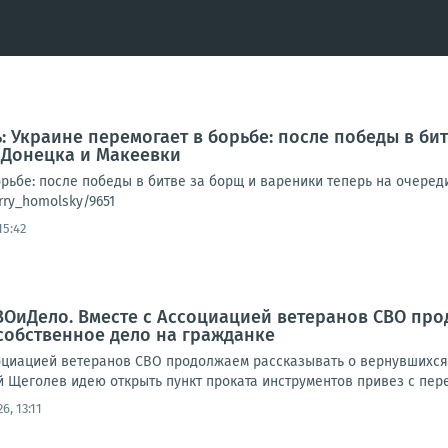
: Украине перемогает в борьбе: после победы в би
 Донецка и Макеевки
орьбе: после победы в битве за борщ и вареники теперь на очере
rry_homolsky/9651
15:42
ВОиДело. Вместе с Ассоциацией ветеранов СВО пр
собственное дело на гражданке
циацией ветеранов СВО продолжаем рассказывать о вернувшихся 
 Щеголев идею открыть пункт проката инструментов привез с пере
26, 13:11