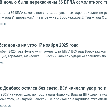
й ночью были перехвачены 36 БПЛА самолетного т
чены 36 БПЛА самолетного типа, запущенных укронацистами по рос
ь — над Ульяновской;4) Четыре — над Воронежской;5) Три — над Орло
10:00
становка на утро 17 ноября 2025 года
ноября 2025 годаНочью уничтожены два БПЛА ВСУ над Воронежской 
цке, Горловке, Макеевке.ВС России нанесли удары «Геранями» по..
09:07
: Донбасс остался без света. ВСУ нанесли удар по
таВСУ нанесли удар по подстанции Чайкино. Власти ДНР хранят мо
роме того, на Старобешевской ТЭС произошло аварийное отключение
25, 08:45