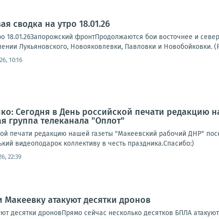
я сводка на утро 18.01.26
ро 18.01.26Запорожский фронтПродолжаются бои восточнее и север
нии Лукьяновского, Новояковлевки, Павловки и Новобойковки. (Рис
26, 10:16
ко: Сегодня в День российской печати редакцию 
я группа телеканала "Оплот"
кой печати редакцию нашей газеты "Макеевский рабочий ДНР" посе
ький видеоподарок коллективу в честь праздника.Спасибо:)
26, 22:39
и Макеевку атакуют десятки дронов
уют десятки дроновПрямо сейчас несколько десятков БПЛА атакуют