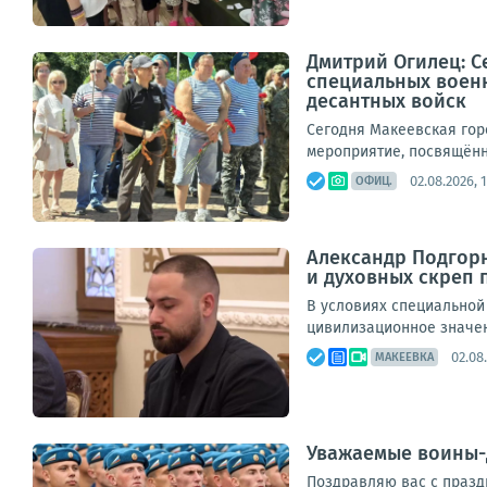
Дмитрий Огилец: С
специальных воен
десантных войск
Сегодня Макеевская гор
мероприятие, посвящённ
02.08.2026, 
ОФИЦ.
Александр Подгорн
и духовных скреп 
В условиях специальной
цивилизационное значени
02.08
МАКЕЕВКА
Уважаемые воины-д
Поздравляю вас с праздн