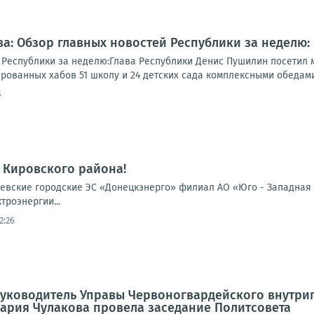
а: Обзор главных новостей Республики за неделю:
 Республики за неделю:Глава Республики Денис Пушилин посетил 
рованных хабов 51 школу и 24 детских сада комплексными обедами.
5
 Кировского района!
вские городские ЭС «Донецкэнерго» филиал АО «Юго - Западная 
троэнергии...
2:26
 руководитель Управы Червоногвардейского внутр
ария Чулакова провела заседание Политсовета