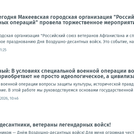
егодня Макеевская городская организация "Росси
ных операций" провела торжественное мероприят
одская организация "Российский союз ветеранов Афганистана и 
ое празднованию Дня Воздушно-десантных войск. Это событие, нап
11:25
ый: В условиях специальной военной операции в
приобретают не просто идеологическое, а цивили
 военной операции вопросы защиты культуры, исторической правды
е. В этой работе мы руководствуемся основами государственной п
.2026, 10:46
есантники, ветераны легендарных войск!
иком — Днём Воздушно-десантных войск! Для меня огромная честь 