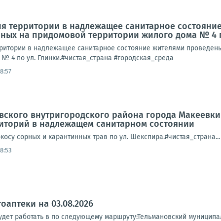
ия территории в надлежащее санитарное состояни
ных на придомовой территории жилого дома № 4 п
ритории в надлежащее санитарное состояние жителями проведены
№ 4 по ул. Глинки.#чистая_страна #городская_среда
08:57
вского внутригородского района города Макеевк
иторий в надлежащем санитарном состоянии
осу сорных и карантинных трав по ул. Шекспира.#чистая_страна...
08:53
оаптеки на 03.08.2026
будет работать в по следующему маршруту:Тельмановский муниципал