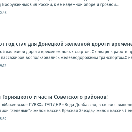
 Вооружённых Сил России, к её надёжной опоре и грозной...
0:43
от год стал для Донецкой железной дороги времен
кой железной дороги временем новых стартов. С января к работе 
ч пассажиров воспользовались железнодорожным транспортом.С не
9:12
Горняцкого и части Советского районов!
«Макеевское ПУВКХ» ГУП ДНР «Вода Донбасса», в связи с выполн
он "Зелёный",- жилой массив Красная Звезда,- жилой массив Ленин
8:39