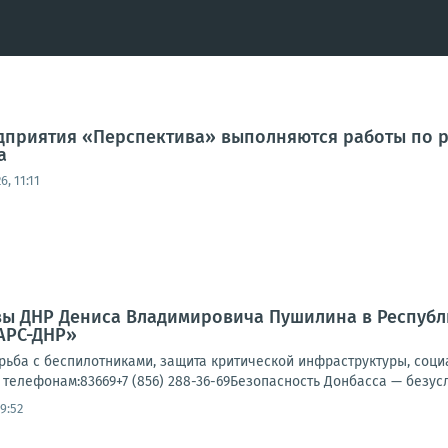
приятия «Перспектива» выполняются работы по р
а
6, 11:11
вы ДНР Дениса Владимировича Пушилина в Респуб
АРС-ДНР»
орьба с беспилотниками, защита критической инфраструктуры, со
телефонам:83669+7 (856) 288-36-69Безопасность Донбасса — безусл
09:52