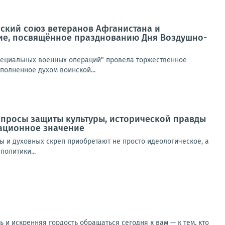
йский союз ветеранов Афганистана и
ие, посвящённое празднованию Дня Воздушно-
специальных военных операций" провела торжественное
олненное духом воинской...
опросы защиты культуры, исторической правды
зационное значение
 и духовных скреп приобретают не просто идеологическое, а
олитики...
и искренняя гордость обращаться сегодня к вам — к тем, кто