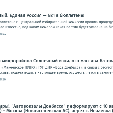
ый: Единая Россия — №1 в бюллетене!
юллетене!В Центральной избирательной комиссии прошла процеду
тало известно, под каким номером какая партия будет указана на
18:44
 микрорайона Солнечный и жилого массива Батов
«Макеевское ПУВКХ» ГУП ДНР «Вода Донбасса», в связи с отсутс
сивы, подача воды, в настоящее время, осуществляется в самотеч
18:36
ры!. "Автовокзалы Донбасса" информируют с 10 а
– Москва (Новоясеневская АС), через с. Нечаевка (