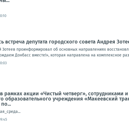
ы...
0:10
сь встреча депутата городского совета Андрея Зот
й Зотеев проинформировал об основных направлениях восстановл
даем Донбасс вместе!», которая направлена на комплексное разви
10:03
а, в рамках акции «Чистый четверг», сотрудниками
о образовательного учреждения «Макеевский тра
по...
ая_среда...
09:45