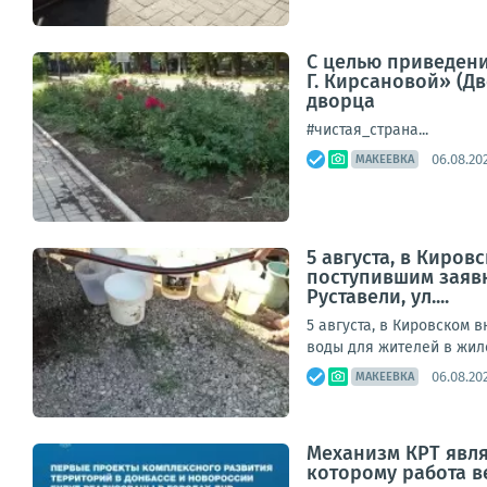
С целью приведени
Г. Кирсановой» (Д
дворца
#чистая_страна...
06.08.202
МАКЕЕВКА
5 августа, в Киро
поступившим заявк
Руставели, ул....
5 августа, в Кировском
воды для жителей в жилом
06.08.202
МАКЕЕВКА
Механизм КРТ явл
которому работа в