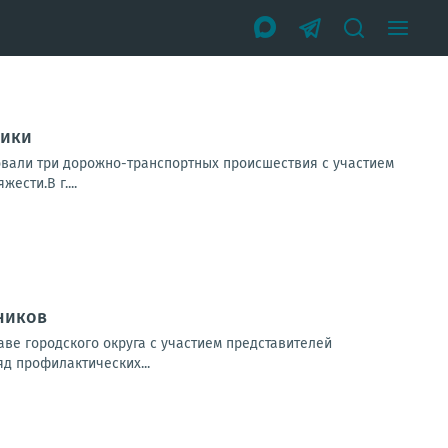
ники
овали три дорожно-транспортных происшествия с участием
ести.В г....
ников
ве городского округа с участием представителей
яд профилактических...