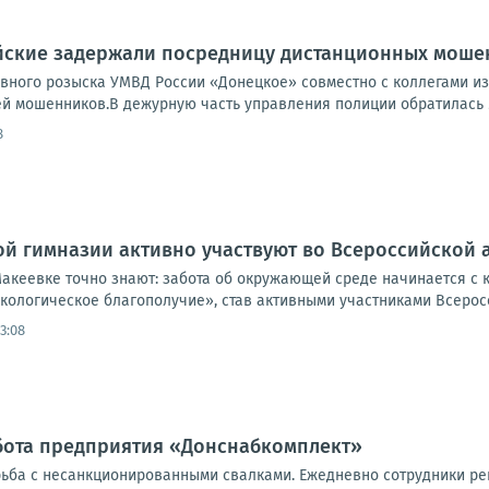
йские задержали посредницу дистанционных моше
овного розыска УМВД России «Донецкое» совместно с коллегами и
й мошенников.В дежурную часть управления полиции обратилась мес
8
й гимназии активно участвуют во Всероссийской 
акеевке точно знают: забота об окружающей среде начинается с к
ологическое благополучие», став активными участниками Всеросси
13:08
бота предприятия «Донснабкомплект»
ьба с несанкционированными свалками. Ежедневно сотрудники ре