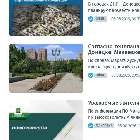
В городах ДНР – Донецк
планируют возвести нов
06.08.2026, 09:3
ОФИЦ.
Согласно генплана
Донецке, Макеевк
По словам Марата Хусну
инфраструктурой.«В этих
05.08.2026, 20:4
ОФИЦ.
Уважаемые жители 
По информации ПО Макее
по высоковольтным линия
05.08.2026, 
МАКЕЕВКА