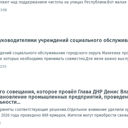
ают над поддержанием чистоты на улицах Республики.Вот малая ча
13:08
руководителями учреждений социального обслужив
дений социального обслуживания городского округа Макеевка про
е которых необходимо принимать совместно.Для меня важно выслуш
12:55
го совещания, которое провёл Глава ДНР Денис В
становление промышленных предприятий, проведен
ности...
риняты соответствующие решения.Отдельное внимание уделили ор
 2026 года проведено 869 ярмарок. Жители могут приобрести свежи
3