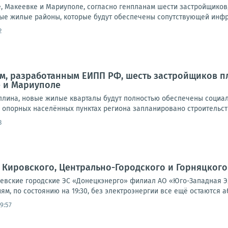
е, Макеевке и Мариуполе, согласно генпланам шести застройщиков
ые жилые районы, которые будут обеспечены сопутствующей инфрас
2
м, разработанным ЕИПП РФ, шесть застройщиков 
е и Мариуполе
ллина, новые жилые кварталы будут полностью обеспечены социа
 опорных населённых пунктах региона запланировано строительство 
3
Кировского, Центрально-Городского и Горняцкого
вские городские ЭС «Донецкэнерго» филиал АО «Юго-Западная Э
м, по состоянию на 19:30, без электроэнергии все ещё остаются а
19:57